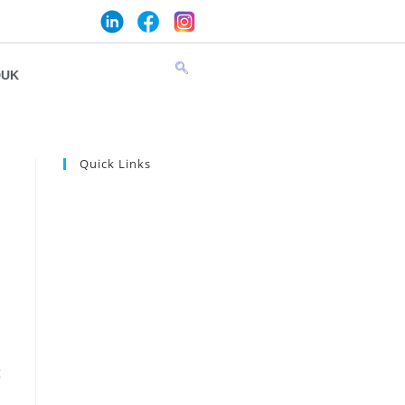
DUK
Quick Links
g