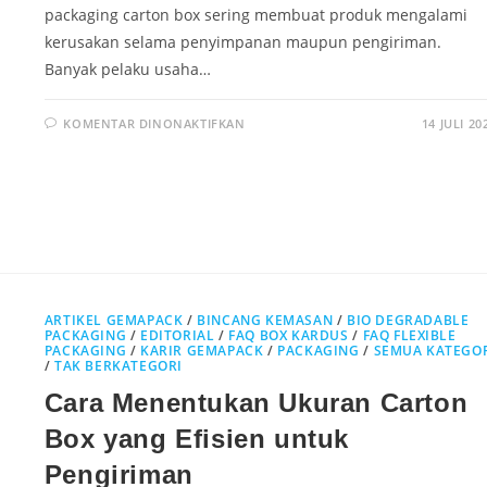
packaging carton box sering membuat produk mengalami
kerusakan selama penyimpanan maupun pengiriman.
Banyak pelaku usaha…
KOMENTAR DINONAKTIFKAN
14 JULI 20
ARTIKEL GEMAPACK
/
BINCANG KEMASAN
/
BIO DEGRADABLE
PACKAGING
/
EDITORIAL
/
FAQ BOX KARDUS
/
FAQ FLEXIBLE
PACKAGING
/
KARIR GEMAPACK
/
PACKAGING
/
SEMUA KATEGO
/
TAK BERKATEGORI
Cara Menentukan Ukuran Carton
Box yang Efisien untuk
Pengiriman