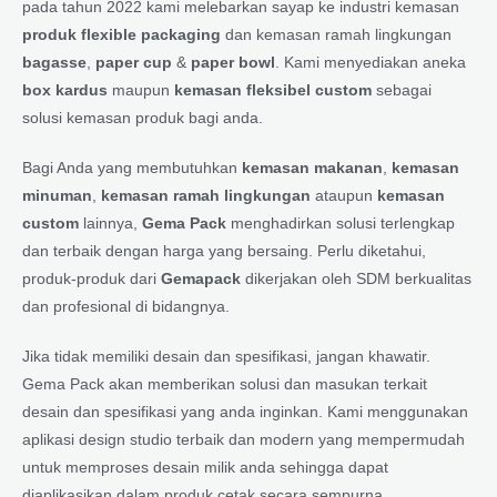
pada tahun 2022 kami melebarkan sayap ke industri kemasan
produk flexible packaging
dan kemasan ramah lingkungan
bagasse
,
paper cup
&
paper bowl
. Kami menyediakan aneka
box kardus
maupun
kemasan fleksibel custom
sebagai
solusi kemasan produk bagi anda.
Bagi Anda yang membutuhkan
kemasan makanan
,
kemasan
minuman
,
kemasan ramah lingkungan
ataupun
kemasan
custom
lainnya,
Gema Pack
menghadirkan solusi terlengkap
dan terbaik dengan harga yang bersaing. Perlu diketahui,
produk-produk dari
Gemapack
dikerjakan oleh SDM berkualitas
dan profesional di bidangnya.
Jika tidak memiliki desain dan spesifikasi, jangan khawatir.
Gema Pack akan memberikan solusi dan masukan terkait
desain dan spesifikasi yang anda inginkan. Kami menggunakan
aplikasi design studio terbaik dan modern yang mempermudah
untuk memproses desain milik anda sehingga dapat
diaplikasikan dalam produk cetak secara sempurna.