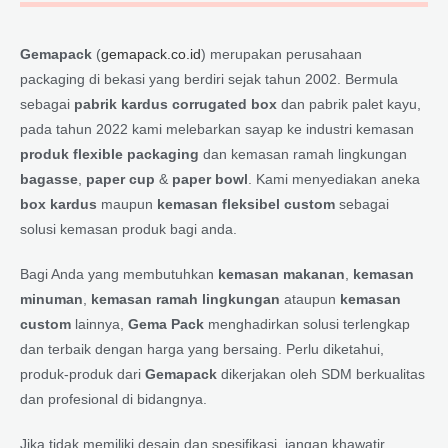
Gemapack
(
gemapack.co.id
) merupakan perusahaan
packaging di bekasi yang berdiri sejak tahun 2002. Bermula
sebagai
pabrik kardus corrugated box
dan pabrik palet kayu,
pada tahun 2022 kami melebarkan sayap ke industri kemasan
produk flexible packaging
dan kemasan ramah lingkungan
bagasse
,
paper cup
&
paper bowl
. Kami menyediakan aneka
box kardus
maupun
kemasan fleksibel custom
sebagai
solusi kemasan produk bagi anda.
Bagi Anda yang membutuhkan
kemasan makanan
,
kemasan
minuman
,
kemasan ramah lingkungan
ataupun
kemasan
custom
lainnya,
Gema Pack
menghadirkan solusi terlengkap
dan terbaik dengan harga yang bersaing. Perlu diketahui,
produk-produk dari
Gemapack
dikerjakan oleh SDM berkualitas
dan profesional di bidangnya.
Jika tidak memiliki desain dan spesifikasi, jangan khawatir.