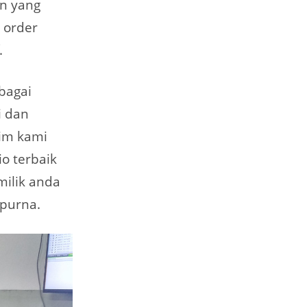
an yang
 order
.
ebagai
i dan
Tim kami
io terbaik
ilik anda
mpurna.