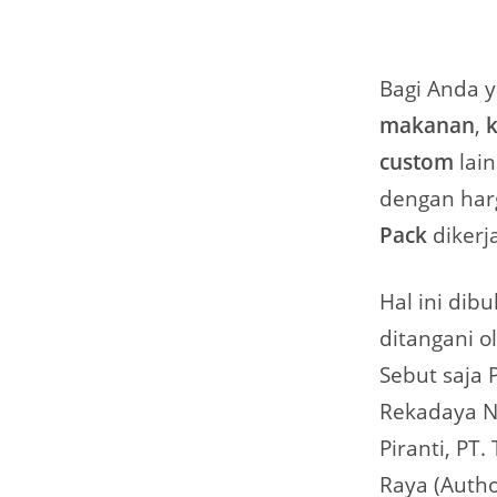
Bagi Anda
makanan
,
custom
lai
dengan harg
Pack
dikerj
Hal ini dib
ditangani o
Sebut saja 
Rekadaya Nu
Piranti, PT.
Raya (Autho