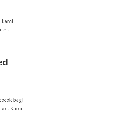
a kami
kses
ed
cocok bagi
tom. Kami