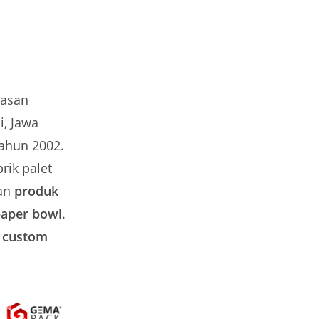
masan
i, Jawa
 tahun 2002.
rik palet
san
produk
aper bowl
.
l custom