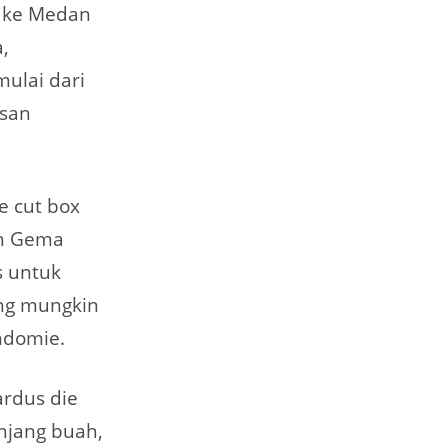
r ke Medan
a,
ulai dari
asan
e cut box
eh Gema
s untuk
ang mungkin
ndomie.
ardus die
anjang buah,