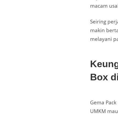
macam usa
Seiring per
makin bert
melayani pa
Keung
Box d
Gema Pack m
UMKM maupu