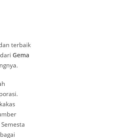
dan terbaik
 dari
Gema
angnya.
ah
porasi.
rkakas
Sumber
si Semesta
rbagai