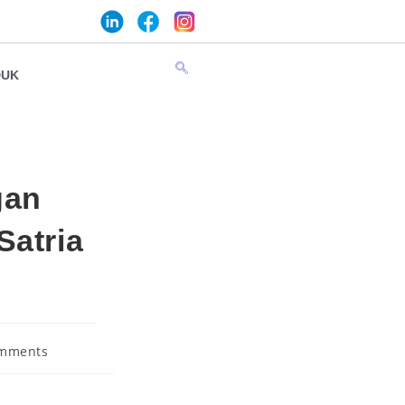
DUK
gan
Satria
mments