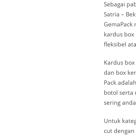
Sebagai pa
Satria – Be
GemaPack m
kardus box 
fleksibel at
Kardus box
dan box ke
Pack adala
botol serta
sering anda
Untuk kateg
cut dengan 