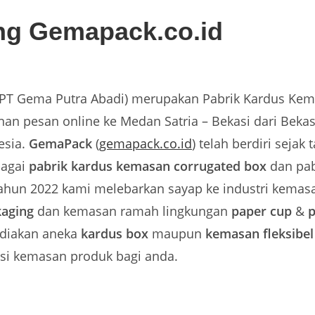
ng Gemapack.co.id
T Gema Putra Abadi) merupakan Pabrik Kardus Ke
an pesan online ke Medan Satria – Bekasi dari Bekas
esia.
GemaPack
(
gemapack.co.id
) telah berdiri sejak
bagai
pabrik kardus kemasan corrugated box
dan pab
tahun 2022 kami melebarkan sayap ke industri kema
kaging
dan kemasan ramah lingkungan
paper cup
&
p
diakan aneka
kardus
box
maupun
kemasan fleksibe
usi kemasan produk bagi anda.