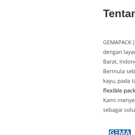
Tenta
GEMAPACK (P
dengan layan
Barat, Indon
Bermula se
kayu, pada 
flexible pac
Kami menye
sebagai sol