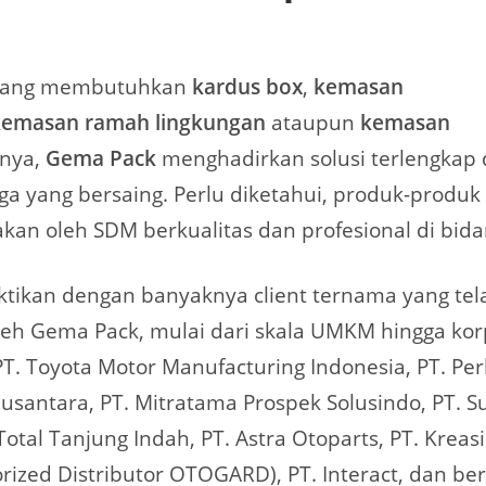
 yang membutuhkan
kardus box
,
kemasan
kemasan ramah lingkungan
ataupun
kemasan
nnya,
Gema Pack
menghadirkan solusi terlengkap 
a yang bersaing. Perlu diketahui, produk-produk
akan oleh SDM berkualitas dan profesional di bid
uktikan dengan banyaknya client ternama yang tel
leh Gema Pack, mulai dari skala UMKM hingga kor
PT. Toyota Motor Manufacturing Indonesia, PT. Pe
santara, PT. Mitratama Prospek Solusindo, PT. 
 Total Tanjung Indah, PT. Astra Otoparts, PT. Krea
rized Distributor OTOGARD), PT. Interact, dan be