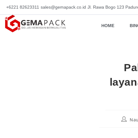
+6221 82623311
sales@gemapack.co.id
Jl. Rawa Bogo 123 Padur
HOME
BI
Pa
layan
Nau