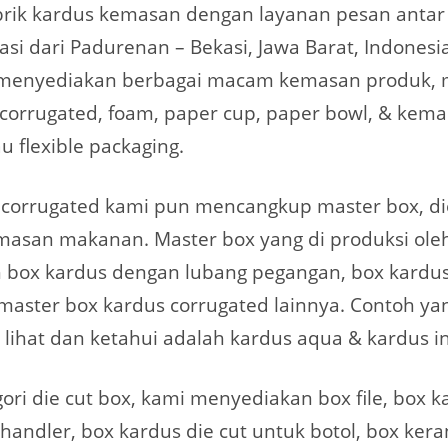
brik kardus kemasan dengan layanan pesan anta
kasi dari Padurenan – Bekasi, Jawa Barat, Indonesi
enyediakan berbagai macam kemasan produk, m
corrugated, foam, paper cup, paper bowl, & kem
au flexible packaging.
 corrugated kami pun mencangkup master box, di
masan makanan. Master box yang di produksi ol
h box kardus dengan lubang pegangan, box kardu
 master box kardus corrugated lainnya. Contoh y
 lihat dan ketahui adalah kardus aqua & kardus i
ori die cut box, kami menyediakan box file, box k
handler, box kardus die cut untuk botol, box ker