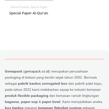
Semua Produk
,
Special Paper
Special Paper Al-Qur’an
Gemapack
(
gemapack.co.id
) merupakan perusahaan
packaging di bekasi yang berdiri sejak tahun 2002. Bermula
sebagai
pabrik kardus corrugated box
dan pabrik palet kayu,
pada tahun 2022 kami melebarkan sayap ke industri kemasan
produk flexible packaging
dan kemasan ramah lingkungan
bagasse
,
paper cup
&
paper bowl
. Kami menyediakan aneka
box kardus
maupun
kemasan fleksibel custom
sebagai