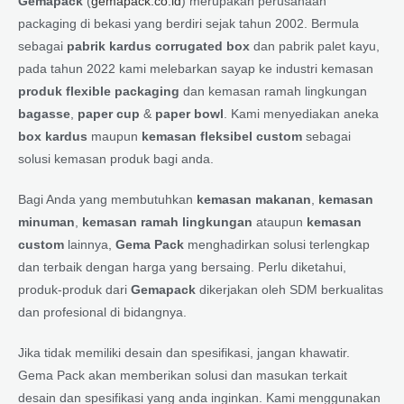
Gemapack
(
gemapack.co.id
) merupakan perusahaan
packaging di bekasi yang berdiri sejak tahun 2002. Bermula
sebagai
pabrik kardus corrugated box
dan pabrik palet kayu,
pada tahun 2022 kami melebarkan sayap ke industri kemasan
produk flexible packaging
dan kemasan ramah lingkungan
bagasse
,
paper cup
&
paper bowl
. Kami menyediakan aneka
box kardus
maupun
kemasan fleksibel custom
sebagai
solusi kemasan produk bagi anda.
Bagi Anda yang membutuhkan
kemasan makanan
,
kemasan
minuman
,
kemasan ramah lingkungan
ataupun
kemasan
custom
lainnya,
Gema Pack
menghadirkan solusi terlengkap
dan terbaik dengan harga yang bersaing. Perlu diketahui,
produk-produk dari
Gemapack
dikerjakan oleh SDM berkualitas
dan profesional di bidangnya.
Jika tidak memiliki desain dan spesifikasi, jangan khawatir.
Gema Pack akan memberikan solusi dan masukan terkait
desain dan spesifikasi yang anda inginkan. Kami menggunakan