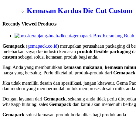
Kemasan Kardus Die Cut Custom
Recently Viewed Products
Box Keranjang Buah
Gemapack
(
gemapack.co.id
) merupakan perusahaan packaging di bek
melebarkan sayap ke industri kemasan
produk flexible packaging
da
custom
sebagai solusi kemasan produk bagi anda.
Bagi Anda yang membutuhkan
kemasan makanan
,
kemasan min
harga yang bersaing. Perlu diketahui, produk-produk dari
Gemapack
Jika tidak memiliki desain dan spesifikasi, jangan khawatir. Gema P
dan modern yang mempermudah untuk memproses desain milik anda se
Dengan layanan dari
Gemapack
, sekarang anda tidak perlu direpo
whatsapp hubungi sales
Gemapack
dan kami akan memenuhi berbaga
Gemapack
solusi kemasan produk berkualitas bagi produk anda.