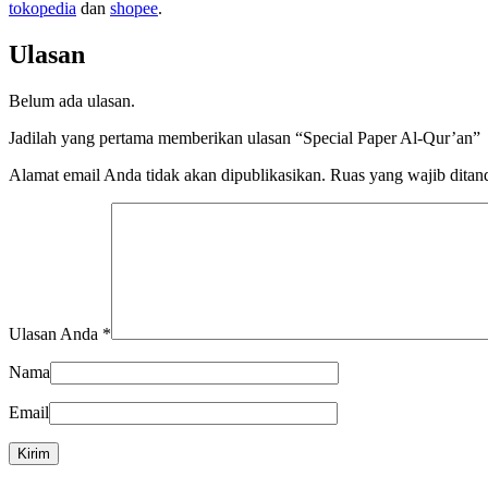
tokopedia
dan
shopee
.
Ulasan
Belum ada ulasan.
Jadilah yang pertama memberikan ulasan “Special Paper Al-Qur’an”
Alamat email Anda tidak akan dipublikasikan.
Ruas yang wajib ditan
Ulasan Anda
*
Nama
Email