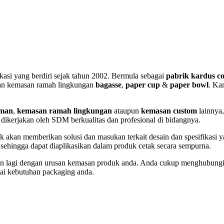
asi yang berdiri sejak tahun 2002. Bermula sebagai
pabrik kardus c
n kemasan ramah lingkungan
bagasse
,
paper cup
&
paper bowl
. Ka
uman
,
kemasan ramah lingkungan
ataupun
kemasan custom
lainnya
dikerjakan oleh SDM berkualitas dan profesional di bidangnya.
ack akan memberikan solusi dan masukan terkait desain dan spesifikasi
hingga dapat diaplikasikan dalam produk cetak secara sempurna.
tkan lagi dengan urusan kemasan produk anda. Anda cukup menghubungi
i kebutuhan packaging anda.