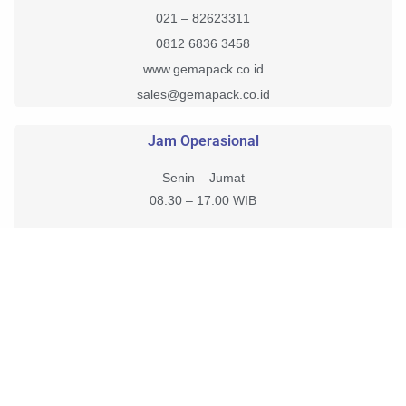
021 – 82623311
0812 6836 3458
www.gemapack.co.id
sales@gemapack.co.id
Jam Operasional
Senin – Jumat
08.30 – 17.00 WIB
Sabtu, Minggu, Tanggal Merah Tutup.
Customer Service tetap online bisa menerima pesan 1×24 Jam.
Copyright © 2026 – gemapack | Powered by PT. Gema Putra
Abadi