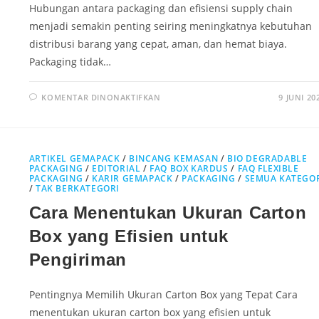
Hubungan antara packaging dan efisiensi supply chain
menjadi semakin penting seiring meningkatnya kebutuhan
distribusi barang yang cepat, aman, dan hemat biaya.
Packaging tidak…
KOMENTAR DINONAKTIFKAN
9 JUNI 20
ARTIKEL GEMAPACK
/
BINCANG KEMASAN
/
BIO DEGRADABLE
PACKAGING
/
EDITORIAL
/
FAQ BOX KARDUS
/
FAQ FLEXIBLE
PACKAGING
/
KARIR GEMAPACK
/
PACKAGING
/
SEMUA KATEGO
/
TAK BERKATEGORI
Cara Menentukan Ukuran Carton
Box yang Efisien untuk
Pengiriman
Pentingnya Memilih Ukuran Carton Box yang Tepat Cara
menentukan ukuran carton box yang efisien untuk