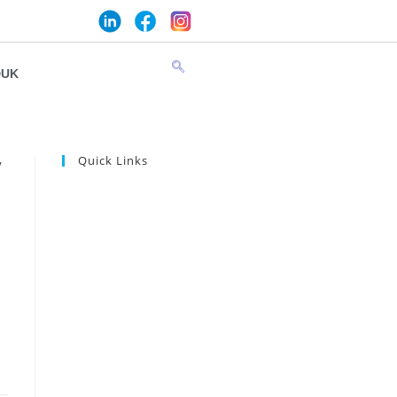
DUK
Quick Links
/