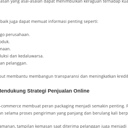
masan yang asal-asalan dapat menimbulkan keraguan terhadap kual
baik juga dapat memuat informasi penting seperti:
go perusahaan.
oduk.
naan.
duksi dan kedaluwarsa.
nan pelanggan.
ebut membantu membangun transparansi dan meningkatkan kredibi
endukung Strategi Penjualan Online
-commerce membuat peran packaging menjadi semakin penting. 
 selama proses pengiriman yang panjang dan berulang kali berp
keamanan, tampilan kemasan saat diterima pelanggan juga menjadi 