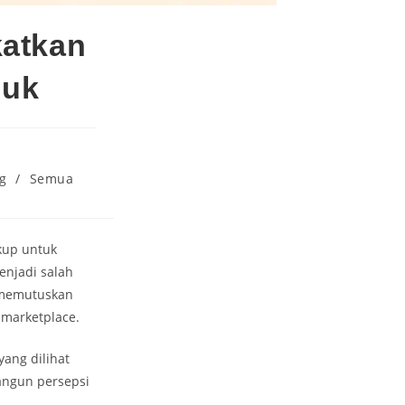
katkan
duk
g
/
Semua
ukup untuk
enjadi salah
 memutuskan
 marketplace.
ang dilihat
angun persepsi