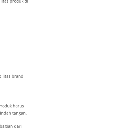
itas produk di
litas brand.
Produk harus
indah tangan.
bagian dari