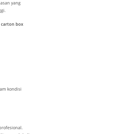
masan yang
gi.
 carton box
am kondisi
rofesional.