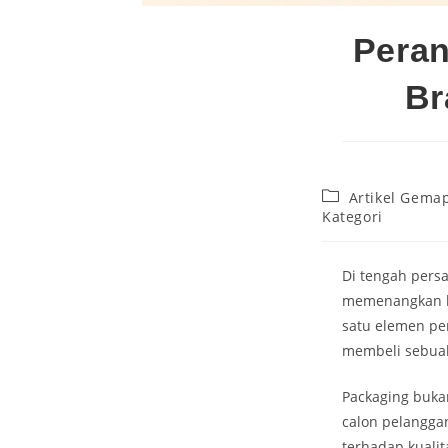
Peran
Br
Artikel Gema
Kategori
Di tengah persa
memenangkan h
satu elemen pe
membeli sebuah
Packaging bukan
calon pelangga
terhadap kualit