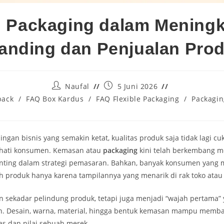
 Packaging dalam Mening
anding dan Penjualan Pro
Naufal
5 Juni 2026
pack
/
FAQ Box Kardus
/
FAQ Flexible Packaging
/
Packagin
ingan bisnis yang semakin ketat, kualitas produk saja tidak lagi c
ati konsumen. Kemasan atau
packaging
kini telah berkembang m
nting dalam strategi pemasaran. Bahkan, banyak konsumen yang
 produk hanya karena tampilannya yang menarik di rak toko atau
 sekadar pelindung produk, tetapi juga menjadi “wajah pertama” y
n. Desain, warna, material, hingga bentuk kemasan mampu memb
as dan nilai sebuah merek.