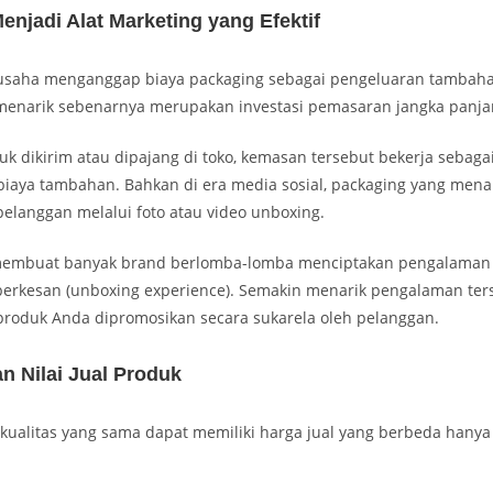
njadi Alat Marketing yang Efektif
usaha menganggap biaya packaging sebagai pengeluaran tambaha
enarik sebenarnya merupakan investasi pemasaran jangka panja
duk dikirim atau dipajang di toko, kemasan tersebut bekerja sebag
iaya tambahan. Bahkan di era media sosial, packaging yang menari
elanggan melalui foto atau video unboxing.
membuat banyak brand berlomba-lomba menciptakan pengalama
erkesan (unboxing experience). Semakin menarik pengalaman ter
produk Anda dipromosikan secara sukarela oleh pelanggan.
n Nilai Jual Produk
kualitas yang sama dapat memiliki harga jual yang berbeda hanya 