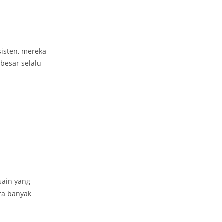
sisten, mereka
besar selalu
sain yang
ra banyak