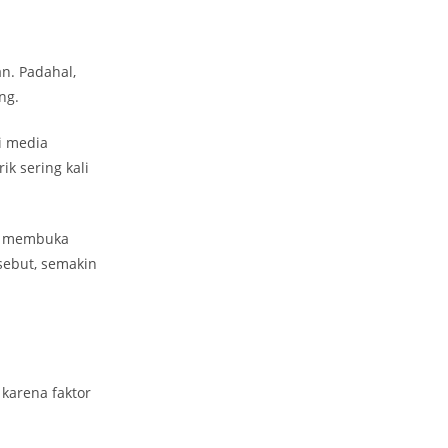
n. Padahal,
ng.
ai media
k sering kali
n membuka
sebut, semakin
karena faktor