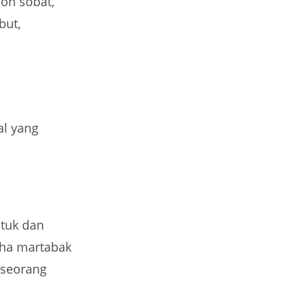
loh sobat,
but,
l yang
tuk dan
aha martabak
 seorang