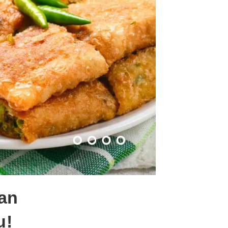
an
u!