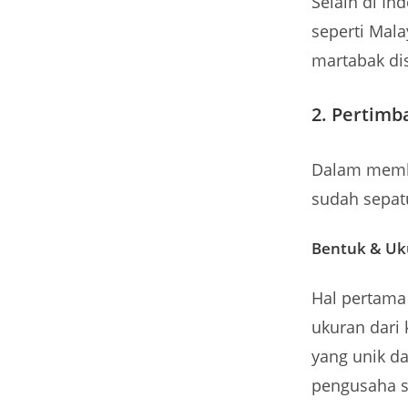
Selain di In
seperti Mala
martabak di
2. Pertim
Dalam membu
sudah sepatu
Bentuk & Uk
Hal pertama
ukuran dari
yang unik d
pengusaha s