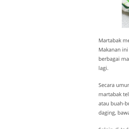
Martabak me
Makanan ini 
berbagai mac
lagi.
Secara umum,
martabak tel
atau buah-bu
daging, baw