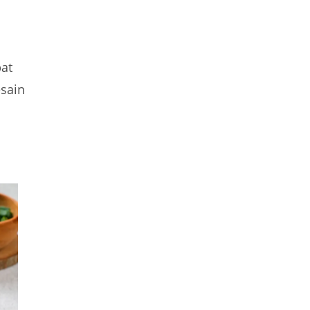
bat
esain