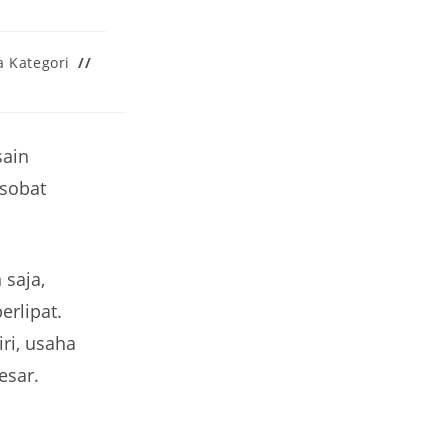
 Kategori
sain
 sobat
 saja,
rlipat.
ri, usaha
esar.