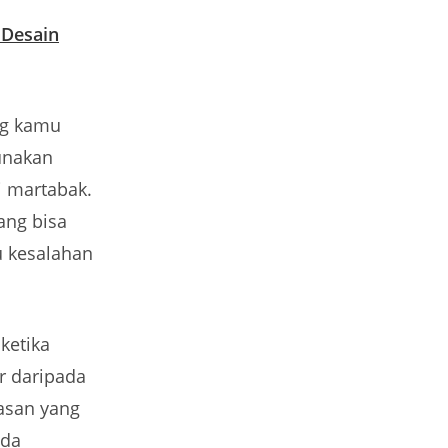
Desain
ng kamu
unakan
i martabak.
ang bisa
u kesalahan
ketika
r daripada
asan yang
ada