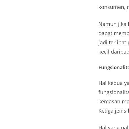
konsumen, m
Namun jika 
dapat membe
jadi terlih
kecil daripad
Fungsionali
Hal kedua y
fungsionali
kemasan mart
Ketiga jenis
Hal yang pal