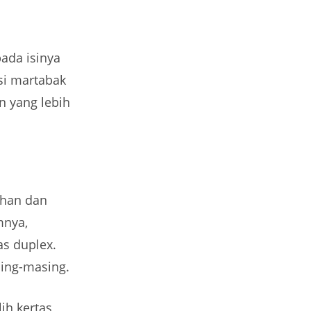
ada isinya
si martabak
n yang lebih
ahan dan
mnya,
as duplex.
sing-masing.
ih kertas