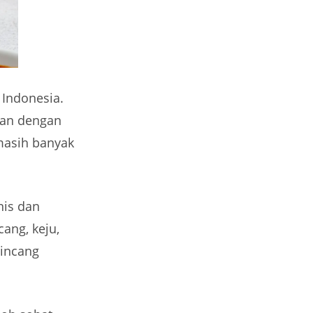
 Indonesia.
ikan dengan
 masih banyak
nis dan
ang, keju,
cincang