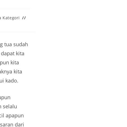
 Kategori
g tua sudah
dapat kita
pun kita
knya kita
ui kado.
aupun
 selalu
cil apapun
 saran dari