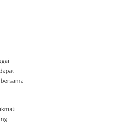
a
agai
 dapat
n bersama
ikmati
ang