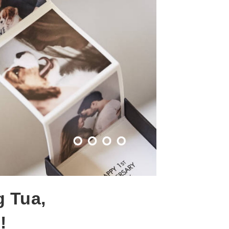
 Tua,
!