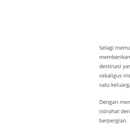
Selagi mema
memberikan 
destinasi y
sekaligus m
satu keluarg
Dengan memb
istirahat de
berpergian.