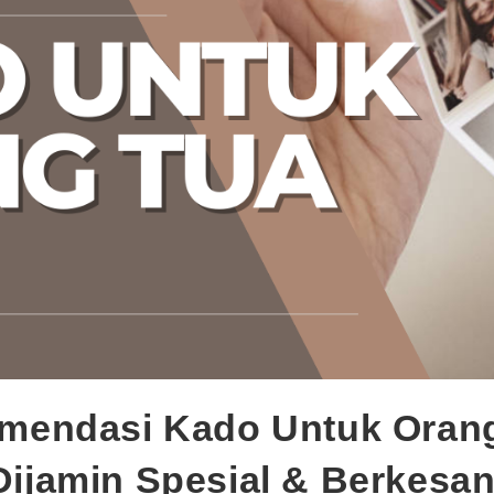
mendasi Kado Untuk Orang
Dijamin Spesial & Berkesan