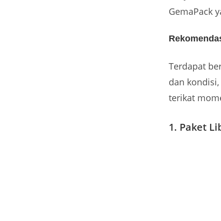
GemaPack yan
Rekomendasi
Terdapat ber
dan kondisi,
terikat mome
1. Paket L