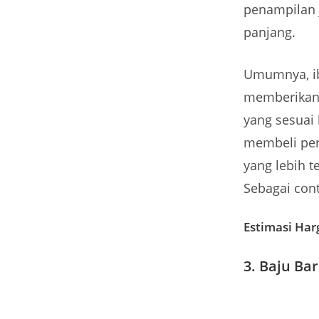
penampilan j
panjang.
Umumnya, ib
memberikanny
yang sesuai
membeli perh
yang lebih t
Sebagai cont
Estimasi Har
3. Baju Ba