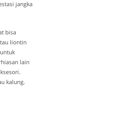
estasi jangka
t bisa
au liontin
 untuk
rhiasan lain
ksesori.
au kalung.