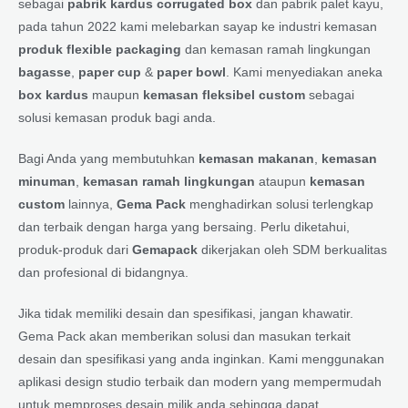
sebagai
pabrik kardus corrugated box
dan pabrik palet kayu,
pada tahun 2022 kami melebarkan sayap ke industri kemasan
produk flexible packaging
dan kemasan ramah lingkungan
bagasse
,
paper cup
&
paper bowl
. Kami menyediakan aneka
box kardus
maupun
kemasan fleksibel custom
sebagai
solusi kemasan produk bagi anda.
Bagi Anda yang membutuhkan
kemasan makanan
,
kemasan
minuman
,
kemasan ramah lingkungan
ataupun
kemasan
custom
lainnya,
Gema Pack
menghadirkan solusi terlengkap
dan terbaik dengan harga yang bersaing. Perlu diketahui,
produk-produk dari
Gemapack
dikerjakan oleh SDM berkualitas
dan profesional di bidangnya.
Jika tidak memiliki desain dan spesifikasi, jangan khawatir.
Gema Pack akan memberikan solusi dan masukan terkait
desain dan spesifikasi yang anda inginkan. Kami menggunakan
aplikasi design studio terbaik dan modern yang mempermudah
untuk memproses desain milik anda sehingga dapat