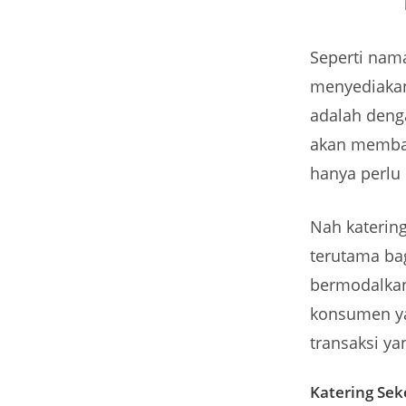
Seperti nam
menyediakan
adalah deng
akan membay
hanya perlu
Nah katering
terutama ba
bermodalkan
konsumen ya
transaksi ya
Katering Se