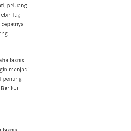
ti, peluang
ebih lagi
n cepatnya
ang
aha bisnis
ngin menjadi
l penting
Berikut
 bisnis