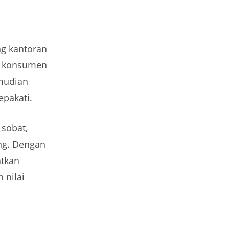
ng kantoran
, konsumen
mudian
epakati.
 sobat,
ng. Dengan
atkan
 nilai