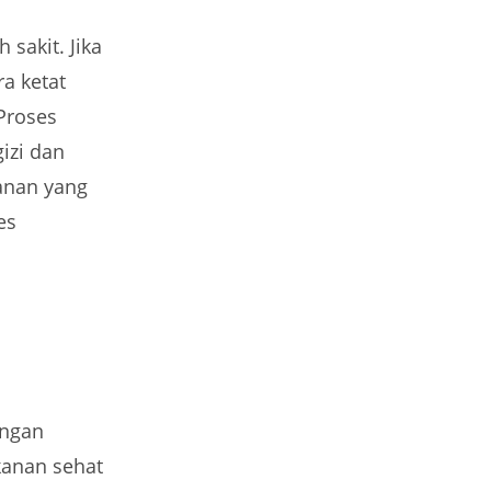
sakit. Jika
ra ketat
 Proses
izi dan
anan yang
es
engan
kanan sehat