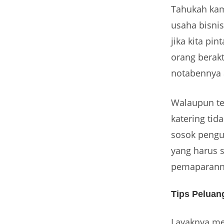
Tahukah kam
usaha bisnis
jika kita pi
orang berak
notabennya 
Walaupun ter
katering tid
sosok pengus
yang harus 
pemaparann
Tips Peluan
Layaknya m