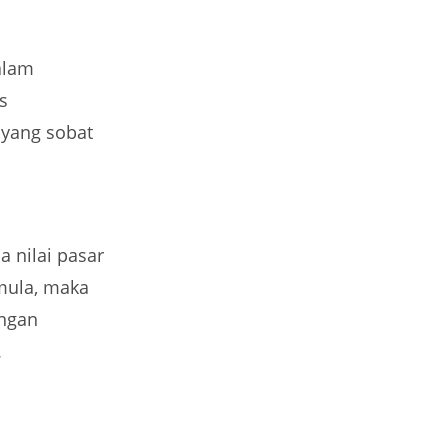
alam
s
yang sobat
a nilai pasar
mula, maka
engan
.