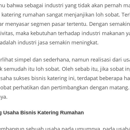
u bahwa sebagai industri yang tidak akan pernah ma
 katering rumahan sangat menjanjikan loh sobat. Terl
ntar menyasar segmen pasar tertentu. Dengan semaki
tivitas, maka kebutuhan terhadap industri makanan y
adalah industri jasa semakin meningkat.
lihat simpel dan sederhana, namun realisasi dari us
ak semudah itu loh sobat. Oleh sebab itu, jika sobat i
aha sukses bisnis katering ini, terdapat beberapa ha
sobat perhatikan dan pertimbangkan dengan matang. 
ya.
g Usaha Bisnis Katering Rumahan
embangun sebuah usaha pada umumnya, pada usaha