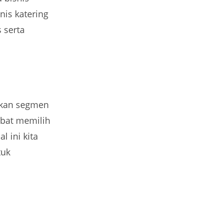
nis katering
 serta
ikan segmen
obat memilih
l ini kita
tuk