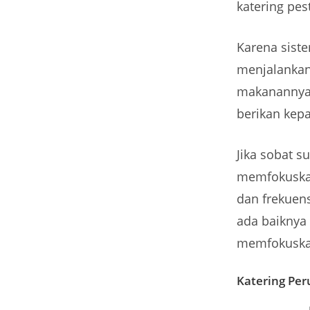
katering pe
Karena siste
menjalankan 
makanannya,
berikan kep
Jika sobat s
memfokuskan
dan frekuen
ada baiknya
memfokuskan
Katering Per