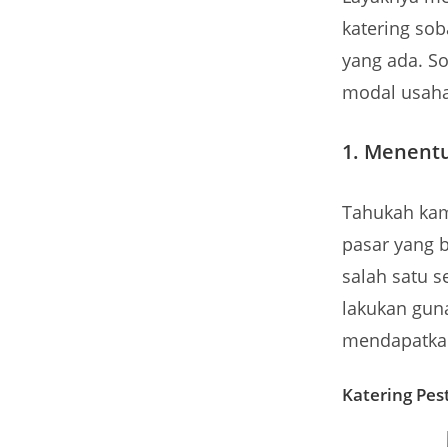
katering sob
yang ada. S
modal usaha
1. Menentu
Tahukah kam
pasar yang b
salah satu s
lakukan gun
mendapatkan
Katering Pes