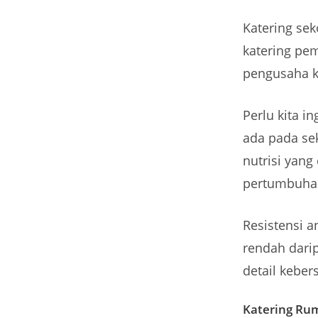
Katering se
katering pe
pengusaha ka
Perlu kita 
ada pada se
nutrisi yang
pertumbuha
Resistensi a
rendah dari
detail kebe
Katering Ru