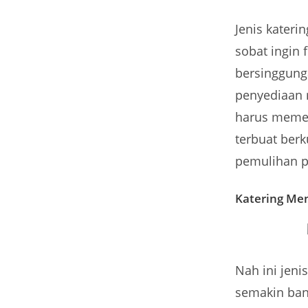
Jenis kateri
sobat ingin 
bersinggunga
penyediaan m
harus memen
terbuat ber
pemulihan p
Katering Men
Nah ini jeni
semakin ban