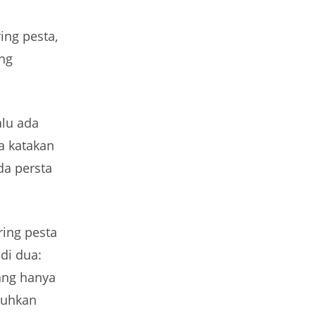
ing pesta,
ang
alu ada
ta katakan
da persta
ring pesta
di dua:
ang hanya
tuhkan