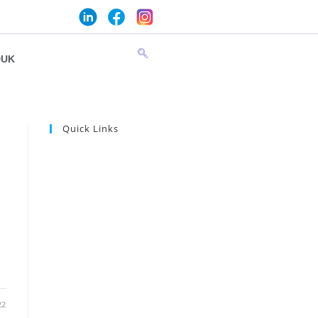
DUK
Quick Links
22