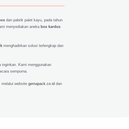
box
dan pabrik palet kayu, pada tahun
ami menyediakan aneka
box kardus
ck
menghadirkan solusi terlengkap dan
nda inginkan. Kami menggunakan
secara sempurna.
 melalui website
gemapack.co.id
dan