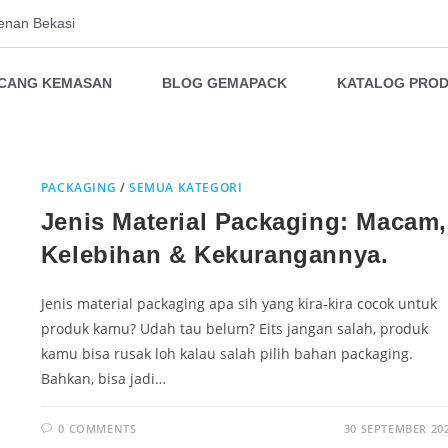
enan Bekasi
NCANG KEMASAN
BLOG GEMAPACK
KATALOG PRO
PACKAGING
/
SEMUA KATEGORI
Jenis Material Packaging: Macam,
Kelebihan & Kekurangannya.
Jenis material packaging apa sih yang kira-kira cocok untuk
produk kamu? Udah tau belum? Eits jangan salah, produk
kamu bisa rusak loh kalau salah pilih bahan packaging.
Bahkan, bisa jadi…
0 COMMENTS
30 SEPTEMBER 20