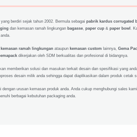
 yang berdiri sejak tahun 2002. Bermula sebagai
pabrik kardus corrugated 
aging
dan kemasan ramah lingkungan
bagasse
,
paper cup
&
paper bowl
. K
 anda.
,
kemasan ramah lingkungan
ataupun
kemasan custom
lainnya,
Gema Pa
emapack
dikerjakan oleh SDM berkualitas dan profesional di bidangnya.
 akan memberikan solusi dan masukan terkait desain dan spesifikasi yang a
roses desain milik anda sehingga dapat diaplikasikan dalam produk cetak 
lagi dengan urusan kemasan produk anda. Anda cukup menghubungi sales kami
nuhi berbagai kebutuhan packaging anda.