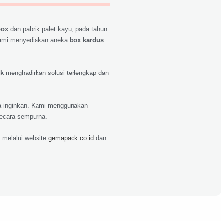
box
dan pabrik palet kayu, pada tahun
ami menyediakan aneka
box kardus
ck
menghadirkan solusi terlengkap dan
nda inginkan. Kami menggunakan
secara sempurna.
 melalui website
gemapack.co.id
dan