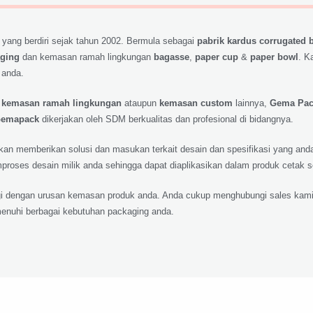
 yang berdiri sejak tahun 2002. Bermula sebagai
pabrik kardus corrugated 
aging
dan kemasan ramah lingkungan
bagasse
,
paper cup
&
paper bowl
. K
 anda.
,
kemasan ramah lingkungan
ataupun
kemasan custom
lainnya,
Gema Pa
emapack
dikerjakan oleh SDM berkualitas dan profesional di bidangnya.
 akan memberikan solusi dan masukan terkait desain dan spesifikasi yang a
roses desain milik anda sehingga dapat diaplikasikan dalam produk cetak 
lagi dengan urusan kemasan produk anda. Anda cukup menghubungi sales kami
nuhi berbagai kebutuhan packaging anda.