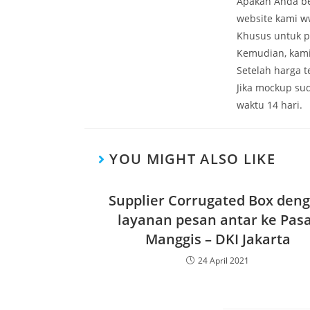
Apakah Anda be
website kami w
Khusus untuk p
Kemudian, kami
Setelah harga 
Jika mockup su
waktu 14 hari.
YOU MIGHT ALSO LIKE
Supplier Corrugated Box den
layanan pesan antar ke Pas
Manggis – DKI Jakarta
24 April 2021