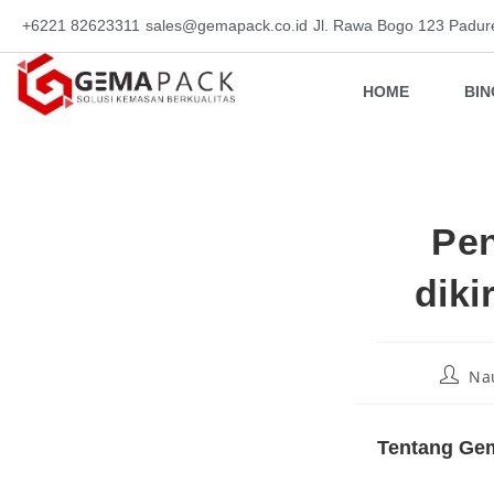
+6221 82623311
sales@gemapack.co.id
Jl. Rawa Bogo 123 Padur
HOME
BI
Pen
diki
Na
Tentang Gem