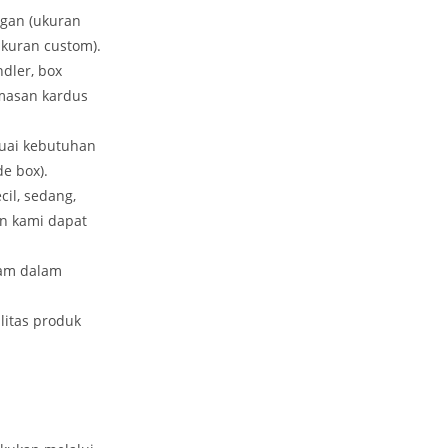
ngan (ukuran
kuran custom).
ndler, box
emasan kardus
uai kebutuhan
e box).
il, sedang,
n kami dapat
oam dalam
itas produk