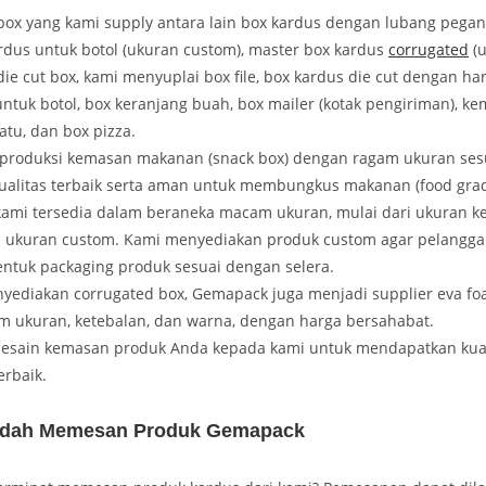
box yang kami supply antara lain box kardus dengan lubang pega
rdus untuk botol (ukuran custom), master box kardus
corrugated
(u
die cut box, kami menyuplai box file, box kardus die cut dengan ha
untuk botol, box keranjang buah, box mailer (kotak pengiriman), k
atu, dan box pizza.
roduksi kemasan makanan (snack box) dengan ragam ukuran ses
ualitas terbaik serta aman untuk membungkus makanan (food grad
kami tersedia dalam beraneka macam ukuran, mulai dari ukuran kec
ukuran custom. Kami menyediakan produk custom agar pelangga
tuk packaging produk sesuai dengan selera.
yediakan corrugated box, Gemapack juga menjadi supplier eva f
 ukuran, ketebalan, dan warna, dengan harga bersahabat.
desain kemasan produk Anda kepada kami untuk mendapatkan kual
erbaik.
dah Memesan Produk Gemapack