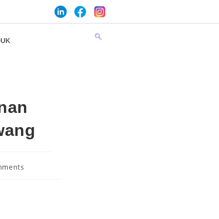
DUK
anan
awang
mments