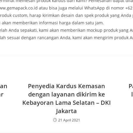
rminat memesan produk kardus dari kami? Pemesanan dapat dila
ww.gemapack.co.id atau bisa juga melalui WhatsApp di nomor +62
roduk custom, harap kirimkan desain dan spek produk yang Anda 
 akan memberikan informasi harga dalam satu jam.
telah Anda sepakati, kami akan memberikan mockup produk yang 
dah sesuai dengan rancangan Anda, kami akan mengirim produk 
gan
Penyedia Kardus Kemasan
P
ar
dengan layanan dikirim ke
Kebayoran Lama Selatan – DKI
Jakarta
21 April 2021