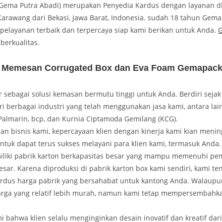
ema Putra Abadi) merupakan Penyedia Kardus dengan layanan di
arawang dari Bekasi, Jawa Barat, Indonesia. sudah 18 tahun Gema
, pelayanan terbaik dan terpercaya siap kami berikan untuk Anda.
berkualitas.
 Memesan Corrugated Box dan Eva Foam Gemapac
sebagai solusi kemasan bermutu tinggi untuk Anda. Berdiri sejak
ri berbagai industri yang telah menggunakan jasa kami, antara lai
Palmarin, bcp, dan Kurnia Ciptamoda Gemilang (KCG).
nan bisnis kami, kepercayaan klien dengan kinerja kami kian menin
ntuk dapat terus sukses melayani para klien kami, termasuk Anda.
iki pabrik karton berkapasitas besar yang mampu memenuhi pe
esar. Karena diproduksi di pabrik karton box kami sendiri, kami te
dus harga pabrik yang bersahabat untuk kantong Anda. Walaupu
ga yang relatif lebih murah, namun kami tetap mempersembahk
.
ahwa klien selalu menginginkan desain inovatif dan kreatif dari 