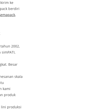
kirim ke
pack berdiri
Gemapack
,
k
 tahun 2002,
n simPATI,
gkat. Besar
mesanan skala
ntu
n kami
an produk
lini produksi