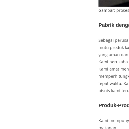
Gambar: prose
Pabrik deng
Sebagai perusah
mutu produk ka
yang aman dan 
Kami berusaha 
Kami amat mengh
memperhitungka
tepat waktu. K
bisnis kami ter
Produk-Pro
Kami mempunyai 
makanan.