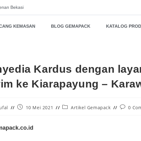
enan Bekasi
NCANG KEMASAN
BLOG GEMAPACK
KATALOG PRO
yedia Kardus dengan lay
rim ke Kiarapayung – Kar
ufal
10 Mei 2021
Artikel Gemapack
0 Co
apack.co.id