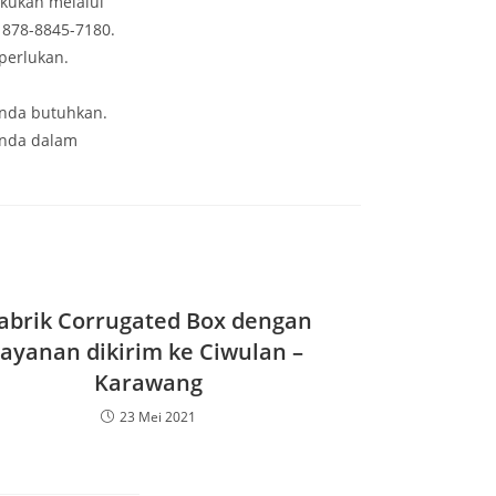
kukan melalui
 878-8845-7180.
perlukan.
Anda butuhkan.
Anda dalam
abrik Corrugated Box dengan
layanan dikirim ke Ciwulan –
Karawang
23 Mei 2021