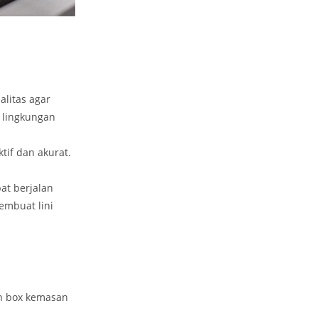
alitas agar
 lingkungan
if dan akurat.
at berjalan
embuat lini
an box kemasan