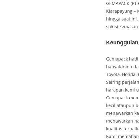
GEMAPACK (PT G
Kiarapayung – K
hingga saat ini
solusi kemasan 
Keunggulan
Gemapack hadir 
banyak klien da
Toyota, Honda, 
Seiring perjala
harapan kami u
Gemapack memil
kecil ataupun b
menawarkan kar
menawarkan har
kualitas terbaik
Kami memahami b