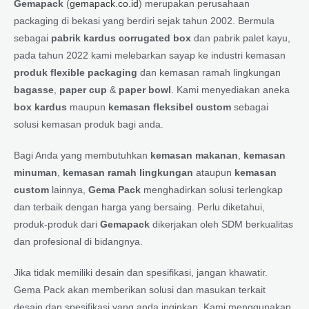
Gemapack
(
gemapack.co.id
) merupakan perusahaan
packaging di bekasi yang berdiri sejak tahun 2002. Bermula
sebagai
pabrik kardus corrugated box
dan pabrik palet kayu,
pada tahun 2022 kami melebarkan sayap ke industri kemasan
produk flexible packaging
dan kemasan ramah lingkungan
bagasse
,
paper cup
&
paper bowl
. Kami menyediakan aneka
box kardus
maupun
kemasan fleksibel custom
sebagai
solusi kemasan produk bagi anda.
Bagi Anda yang membutuhkan
kemasan makanan
,
kemasan
minuman
,
kemasan ramah lingkungan
ataupun
kemasan
custom
lainnya,
Gema Pack
menghadirkan solusi terlengkap
dan terbaik dengan harga yang bersaing. Perlu diketahui,
produk-produk dari
Gemapack
dikerjakan oleh SDM berkualitas
dan profesional di bidangnya.
Jika tidak memiliki desain dan spesifikasi, jangan khawatir.
Gema Pack akan memberikan solusi dan masukan terkait
desain dan spesifikasi yang anda inginkan. Kami menggunakan