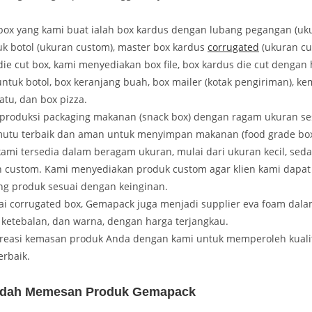
box yang kami buat ialah box kardus dengan lubang pegangan (uk
uk botol (ukuran custom), master box kardus
corrugated
(ukuran cu
die cut box, kami menyediakan box file, box kardus die cut dengan 
untuk botol, box keranjang buah, box mailer (kotak pengiriman), k
atu, dan box pizza.
roduksi packaging makanan (snack box) dengan ragam ukuran se
utu terbaik dan aman untuk menyimpan makanan (food grade box
ami tersedia dalam beragam ukuran, mulai dari ukuran kecil, seda
custom. Kami menyediakan produk custom agar klien kami dapat
ng produk sesuai dengan keinginan.
ai corrugated box, Gemapack juga menjadi supplier eva foam dal
ketebalan, dan warna, dengan harga terjangkau.
kreasi kemasan produk Anda dengan kami untuk memperoleh kuali
erbaik.
dah Memesan Produk Gemapack