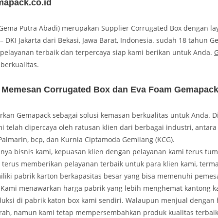
apack.co.id
ema Putra Abadi) merupakan Supplier Corrugated Box dengan la
 – DKI Jakarta dari Bekasi, Jawa Barat, Indonesia. sudah 18 tahun 
, pelayanan terbaik dan terpercaya siap kami berikan untuk Anda.
berkualitas.
 Memesan Corrugated Box dan Eva Foam Gemapac
kan Gemapack sebagai solusi kemasan berkualitas untuk Anda. Di
i telah dipercaya oleh ratusan klien dari berbagai industri, antara 
Palmarin, bcp, dan Kurnia Ciptamoda Gemilang (KCG).
annya bisnis kami, kepuasan klien dengan pelayanan kami terus tu
 terus memberikan pelayanan terbaik untuk para klien kami, term
iki pabrik karton berkapasitas besar yang bisa memenuhi pemesa
 Kami menawarkan harga pabrik yang lebih menghemat kantong k
uksi di pabrik katon box kami sendiri. Walaupun menjual dengan
murah, namun kami tetap mempersembahkan produk kualitas terbaik