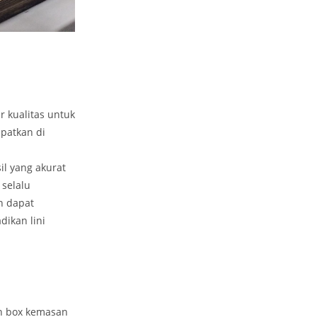
 kualitas untuk
patkan di
il yang akurat
 selalu
n dapat
ikan lini
an box kemasan