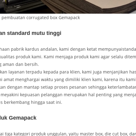
s pembuatan corrugated box Gemapack
an standard mutu tinggi
haan pabrik kardus andalan, kami dengan ketat mempunyaistandar
ualitas produk kami. Kami menjaga produk kami agar selalu ditem
g aman dan bersih.
an layanan terpadu kepada para klien, kami juga menjanjikan has
mi amat menghargai waktu yang dimiliki klien kami, karena itu kami
n dengan mantap setiap proses pesanan sehingga keterlambata
i meyakini kepuasan pelanggan merupakan hal penting yang menjad
us berkembang hingga saat ini.
duk Gemapack
tiga kategori produk unggulan, yaitu master box, die cut box, d