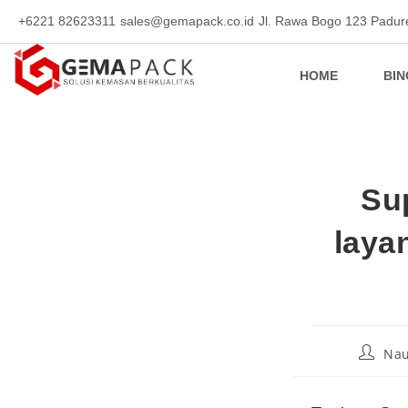
+6221 82623311
sales@gemapack.co.id
Jl. Rawa Bogo 123 Padur
HOME
BI
Su
laya
Nau