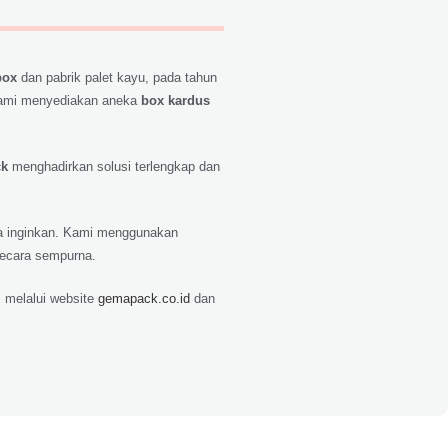
box
dan pabrik palet kayu, pada tahun
ami menyediakan aneka
box kardus
ck
menghadirkan solusi terlengkap dan
nda inginkan. Kami menggunakan
secara sempurna.
 melalui website
gemapack.co.id
dan