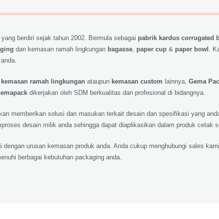
 yang berdiri sejak tahun 2002. Bermula sebagai
pabrik kardus corrugated 
aging
dan kemasan ramah lingkungan
bagasse
,
paper cup
&
paper bowl
. K
 anda.
,
kemasan ramah lingkungan
ataupun
kemasan custom
lainnya,
Gema Pa
emapack
dikerjakan oleh SDM berkualitas dan profesional di bidangnya.
 akan memberikan solusi dan masukan terkait desain dan spesifikasi yang a
roses desain milik anda sehingga dapat diaplikasikan dalam produk cetak 
lagi dengan urusan kemasan produk anda. Anda cukup menghubungi sales kami
nuhi berbagai kebutuhan packaging anda.