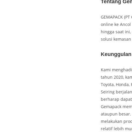
Tentang Gem
GEMAPACK (PT G
online ke Ancol
hingga saat ini
solusi kemasan 
Keunggulan
Kami menghadir
tahun 2020, kam
Toyota, Honda, 
Seiring berjal
berharap dapat
Gemapack memil
ataupun besar.
melakukan prod
relatif lebih 