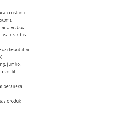
uran custom),
stom).
handler, box
emasan kardus
suai kebutuhan
).
ng, jumbo,
 memilih
am beraneka
tas produk