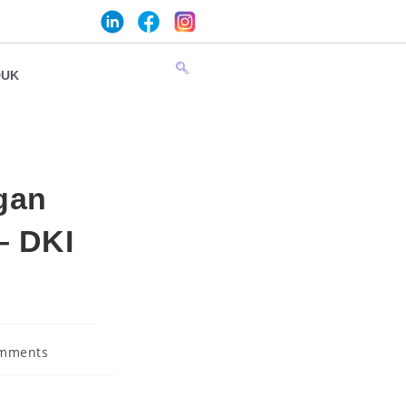
DUK
gan
– DKI
mments