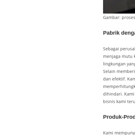
Gambar: prose
Pabrik deng
Sebagai perusa
menjaga mutu k
lingkungan yan
Selain memberik
dan efektif. Ka
memperhitungka
dihindari. Kam
bisnis kami ter
Produk-Pro
Kami mempunyai 