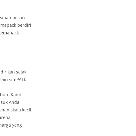
yanan pesan
Gemapack berdiri
Gemapack
,
k
dirikan sejak
lain simPATI,
mbuh. Kami
asuk Anda.
nan skala kecil
arena
 harga yang
.