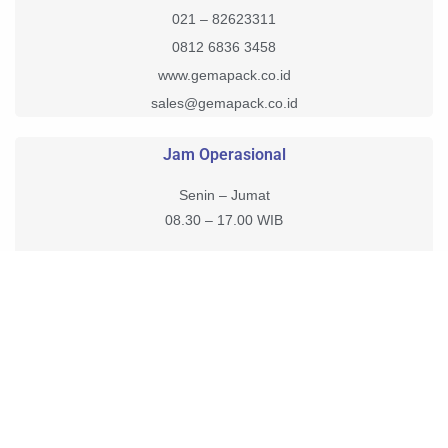
021 – 82623311
0812 6836 3458
www.gemapack.co.id
sales@gemapack.co.id
Jam Operasional
Senin – Jumat
08.30 – 17.00 WIB
Sabtu, Minggu, Tanggal Merah Tutup.
Customer Service tetap online bisa menerima pesan 1×24 Jam.
Copyright © 2026 – gemapack | Powered by PT. Gema Putra
Abadi