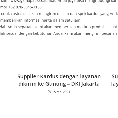
e kami www.gemapack.co.id atau Anda juga bisa menghubungi kam
mor +62 878-8845-7180.
produk custom, silakan mengirim desain dan spek kardus yang And
n memberikan informasi harga dalam satu jam.
telah Anda sepakati, kami akan memberikan mockup produk sesuai
dah sesuai dengan kebutuhan Anda, kami akan mengirim pesanan
Supplier Kardus dengan layanan
Su
dikirim ke Gunung – DKI Jakarta
la
15 Mei 2021