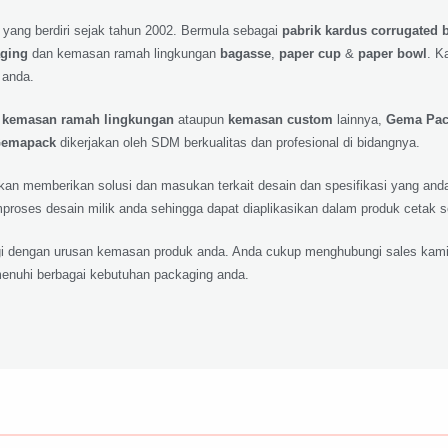
 yang berdiri sejak tahun 2002. Bermula sebagai
pabrik kardus corrugated 
aging
dan kemasan ramah lingkungan
bagasse
,
paper cup
&
paper bowl
. K
 anda.
,
kemasan ramah lingkungan
ataupun
kemasan custom
lainnya,
Gema Pa
emapack
dikerjakan oleh SDM berkualitas dan profesional di bidangnya.
 akan memberikan solusi dan masukan terkait desain dan spesifikasi yang a
roses desain milik anda sehingga dapat diaplikasikan dalam produk cetak 
lagi dengan urusan kemasan produk anda. Anda cukup menghubungi sales kami
nuhi berbagai kebutuhan packaging anda.