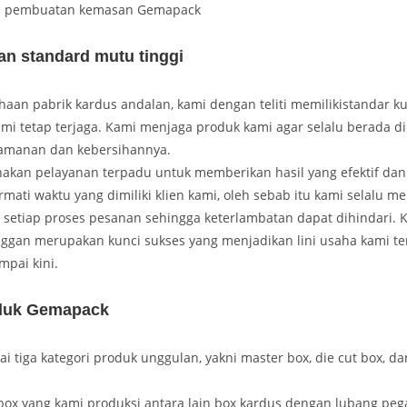
s pembuatan kemasan Gemapack
an standard mutu tinggi
aan pabrik kardus andalan, kami dengan teliti memilikistandar ku
mi tetap terjaga. Kami menjaga produk kami agar selalu berada di
eamanan dan kebersihannya.
kan pelayanan terpadu untuk memberikan hasil yang efektif dan
ati waktu yang dimiliki klien kami, oleh sebab itu kami selalu m
setiap proses pesanan sehingga keterlambatan dapat dihindari. 
ggan merupakan kunci sukses yang menjadikan lini usaha kami te
pai kini.
duk Gemapack
 tiga kategori produk unggulan, yakni master box, die cut box, d
box yang kami produksi antara lain box kardus dengan lubang pe