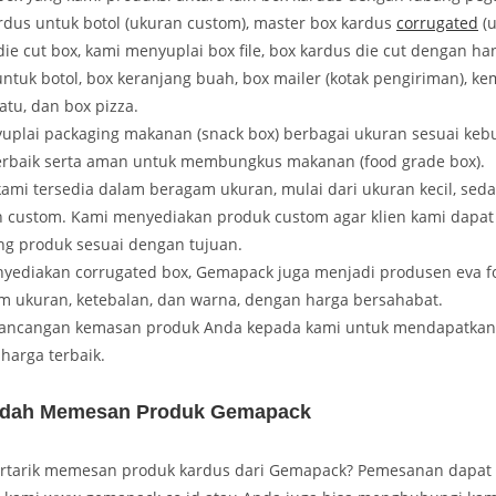
rdus untuk botol (ukuran custom), master box kardus
corrugated
(u
die cut box, kami menyuplai box file, box kardus die cut dengan ha
untuk botol, box keranjang buah, box mailer (kotak pengiriman), k
atu, dan box pizza.
uplai packaging makanan (snack box) berbagai ukuran sesuai keb
rbaik serta aman untuk membungkus makanan (food grade box).
ami tersedia dalam beragam ukuran, mulai dari ukuran kecil, seda
custom. Kami menyediakan produk custom agar klien kami dapa
ng produk sesuai dengan tujuan.
yediakan corrugated box, Gemapack juga menjadi produsen eva 
 ukuran, ketebalan, dan warna, dengan harga bersahabat.
rancangan kemasan produk Anda kepada kami untuk mendapatkan 
harga terbaik.
dah Memesan Produk Gemapack
rtarik memesan produk kardus dari Gemapack? Pemesanan dapat 