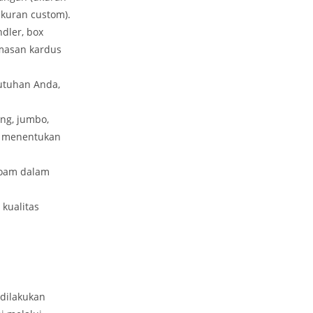
kuran custom).
ndler, box
emasan kardus
utuhan Anda,
ng, jumbo,
t menentukan
foam dalam
kualitas
dilakukan