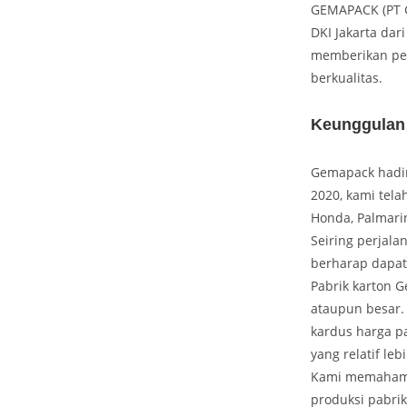
GEMAPACK (PT G
DKI Jakarta dar
memberikan pel
berkualitas.
Keunggulan
Gemapack hadir 
2020, kami telah
Honda, Palmari
Seiring perjal
berharap dapat
Pabrik karton 
ataupun besar. 
kardus harga p
yang relatif l
Kami memahami 
produksi pabrik