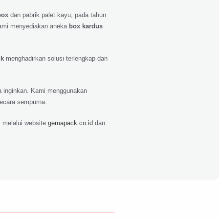
box
dan pabrik palet kayu, pada tahun
ami menyediakan aneka
box kardus
ck
menghadirkan solusi terlengkap dan
nda inginkan. Kami menggunakan
secara sempurna.
 melalui website
gemapack.co.id
dan