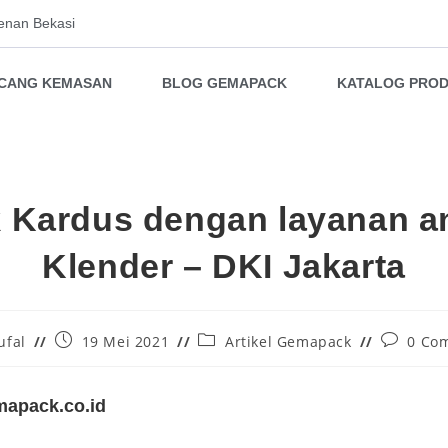
enan Bekasi
NCANG KEMASAN
BLOG GEMAPACK
KATALOG PRO
k Kardus dengan layanan an
Klender – DKI Jakarta
ufal
19 Mei 2021
Artikel Gemapack
0 Co
apack.co.id