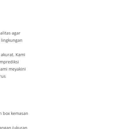
alitas agar
 lingkungan
 akurat. Kami
emprediksi
Kami meyakini
rus
an box kemasan
gangan (ukuran