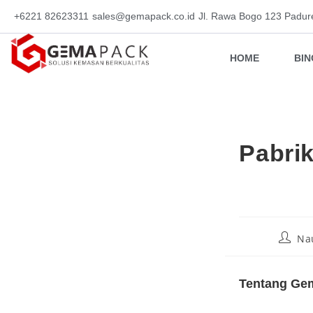
+6221 82623311
sales@gemapack.co.id
Jl. Rawa Bogo 123 Padur
HOME
BI
Pabri
Na
Tentang Gem