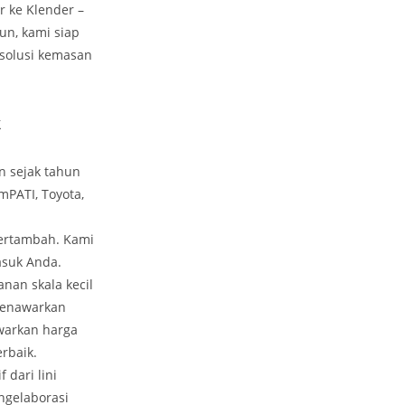
 ke Klender –
un, kami siap
 solusi kemasan
k
n sejak tahun
imPATI, Toyota,
bertambah. Kami
asuk Anda.
an skala kecil
 menawarkan
warkan harga
rbaik.
dari lini
ngelaborasi