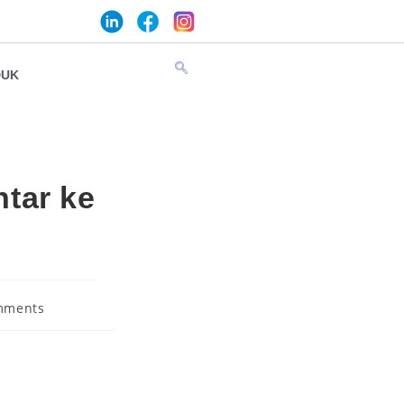
DUK
tar ke
mments