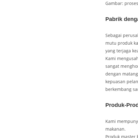
Gambar: prose
Pabrik deng
Sebagai perusah
mutu produk ka
yang terjaga k
Kami mengusaha
sangat menghorm
dengan matang 
kepuasan pelan
berkembang sam
Produk-Pro
Kami mempunyai
makanan.
Produk master 