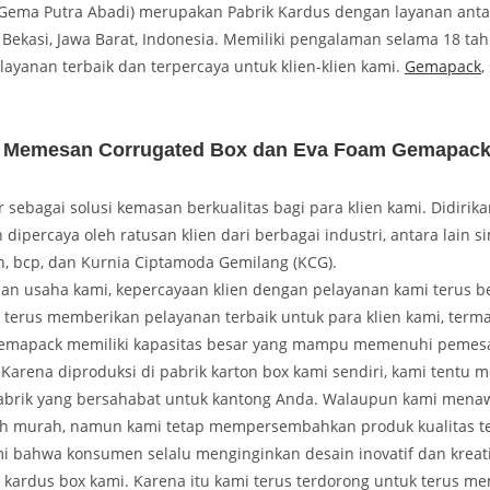
ema Putra Abadi) merupakan Pabrik Kardus dengan layanan antar
i Bekasi, Jawa Barat, Indonesia. Memiliki pengalaman selama 18 tah
ayanan terbaik dan terpercaya untuk klien-klien kami.
Gemapack
,
 Memesan Corrugated Box dan Eva Foam Gemapac
sebagai solusi kemasan berkualitas bagi para klien kami. Didirika
 dipercaya oleh ratusan klien dari berbagai industri, antara lain s
n, bcp, dan Kurnia Ciptamoda Gemilang (KCG).
anan usaha kami, kepercayaan klien dengan pelayanan kami terus 
 terus memberikan pelayanan terbaik untuk para klien kami, term
Gemapack memiliki kapasitas besar yang mampu memenuhi pemesan
Karena diproduksi di pabrik karton box kami sendiri, kami tentu
abrik yang bersahabat untuk kantong Anda. Walaupun kami mena
ebih murah, namun kami tetap mempersembahkan produk kualitas te
bahwa konsumen selalu menginginkan desain inovatif dan kreatif 
 kardus box kami. Karena itu kami terus terdorong untuk terus me