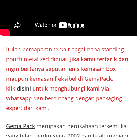
Itulah pemaparan terkait bagaimana standing
pouch metalized dibuat.
Jika kamu tertarik dan
ingin bertanya seputar
jenis kemasan box
maupun kemasan fleksibel di GemaPack,
klik
disini
untuk menghubungi kami via
whatsapp
dan berbincang dengan packaging
expert dari kami.
Gema Pack
merupakan perusahaan terkemuka
yang telah berdiri sejak 2002 dan telah menjadi