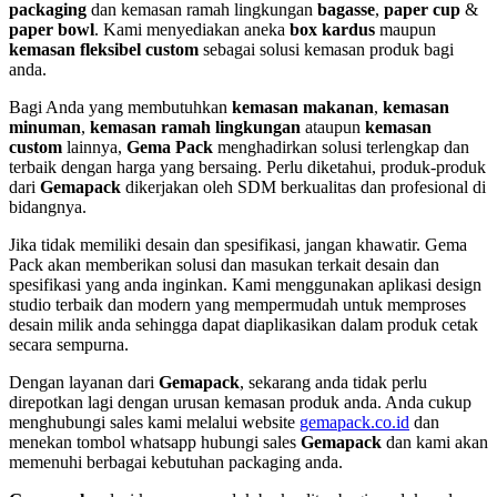
packaging
dan kemasan ramah lingkungan
bagasse
,
paper cup
&
paper bowl
. Kami menyediakan aneka
box kardus
maupun
kemasan fleksibel custom
sebagai solusi kemasan produk bagi
anda.
Bagi Anda yang membutuhkan
kemasan makanan
,
kemasan
minuman
,
kemasan ramah lingkungan
ataupun
kemasan
custom
lainnya,
Gema Pack
menghadirkan solusi terlengkap dan
terbaik dengan harga yang bersaing. Perlu diketahui, produk-produk
dari
Gemapack
dikerjakan oleh SDM berkualitas dan profesional di
bidangnya.
Jika tidak memiliki desain dan spesifikasi, jangan khawatir. Gema
Pack akan memberikan solusi dan masukan terkait desain dan
spesifikasi yang anda inginkan. Kami menggunakan aplikasi design
studio terbaik dan modern yang mempermudah untuk memproses
desain milik anda sehingga dapat diaplikasikan dalam produk cetak
secara sempurna.
Dengan layanan dari
Gemapack
, sekarang anda tidak perlu
direpotkan lagi dengan urusan kemasan produk anda. Anda cukup
menghubungi sales kami melalui website
gemapack.co.id
dan
menekan tombol whatsapp hubungi sales
Gemapack
dan kami akan
memenuhi berbagai kebutuhan packaging anda.