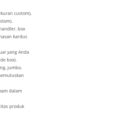
ukuran custom),
stom).
handler, box
emasan kardus
uai yang Anda
de box).
ang, jumbo,
 memutuskan
foam dalam
itas produk