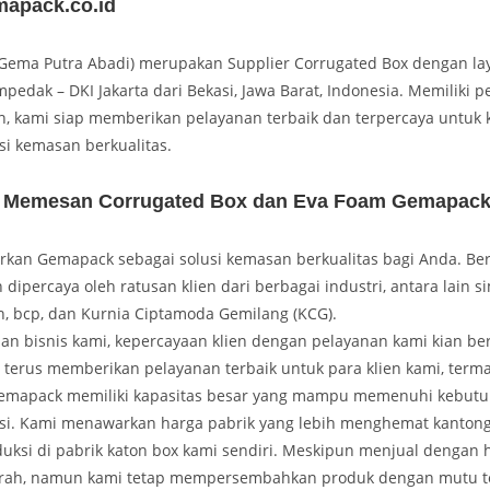
apack.co.id
ema Putra Abadi) merupakan Supplier Corrugated Box dengan lay
pedak – DKI Jakarta dari Bekasi, Jawa Barat, Indonesia. Memiliki
, kami siap memberikan pelayanan terbaik dan terpercaya untuk kl
usi kemasan berkualitas.
 Memesan Corrugated Box dan Eva Foam Gemapac
kan Gemapack sebagai solusi kemasan berkualitas bagi Anda. Berd
 dipercaya oleh ratusan klien dari berbagai industri, antara lain s
n, bcp, dan Kurnia Ciptamoda Gemilang (KCG).
nan bisnis kami, kepercayaan klien dengan pelayanan kami kian b
 terus memberikan pelayanan terbaik untuk para klien kami, term
 Gemapack memiliki kapasitas besar yang mampu memenuhi kebu
si. Kami menawarkan harga pabrik yang lebih menghemat kanton
uksi di pabrik katon box kami sendiri. Meskipun menjual dengan 
murah, namun kami tetap mempersembahkan produk dengan mutu te