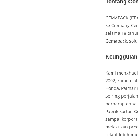
Tentang Gem
GEMAPACK (PT G
ke Cipinang Cem
selama 18 tahun
Gemapack
, sol
Keunggulan
Kami menghadir
2002, kami telah
Honda, Palmari
Seiring perjala
berharap dapat
Pabrik karton
sampai korpora
melakukan prod
relatif lebih 