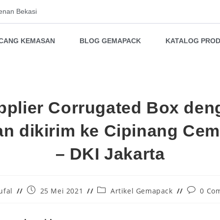
enan Bekasi
NCANG KEMASAN
BLOG GEMAPACK
KATALOG PRO
pplier Corrugated Box den
an dikirim ke Cipinang Ce
– DKI Jakarta
ufal
25 Mei 2021
Artikel Gemapack
0 Co