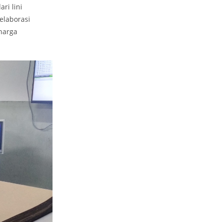
ri lini
elaborasi
harga