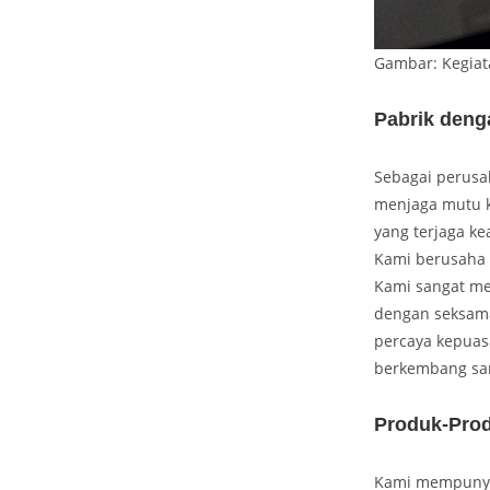
Gambar: Kegiat
Pabrik deng
Sebagai perusah
menjaga mutu k
yang terjaga k
Kami berusaha 
Kami sangat men
dengan seksama
percaya kepuas
berkembang sam
Produk-Pro
Kami mempunyai 