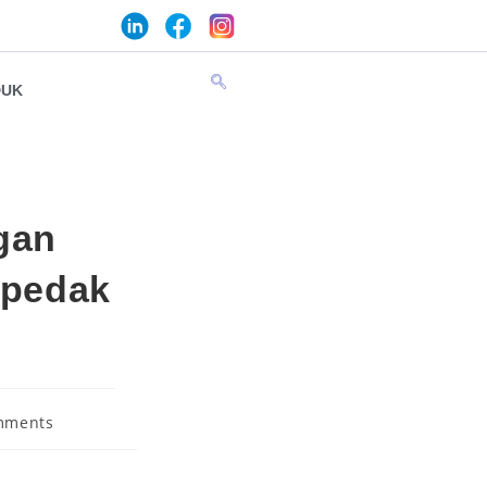
DUK
gan
mpedak
mments