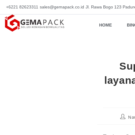
+6221 82623311
sales@gemapack.co.id
Jl. Rawa Bogo 123 Padur
HOME
BI
Su
layan
Na