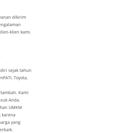
anan dikirim
 pengalaman
ien-klien kami.
k
iri sejak tahun
imPATI, Toyota,
ertambah. Kami
asuk Anda.
tuhan UMKM
g karena
harga yang
rbaik.