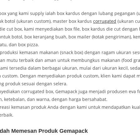
box yang kami supply ialah box kardus dengan lubang pegangan (
uk botol (ukuran custom), master box kardus
corrugated
(ukuran cu
die cut box, kami menyediakan box file, box kardus die cut dengan 
untuk botol, box keranjang buah, box mailer (kotak pengiriman), k
atu, dan box pizza.
roduksi kemasan makanan (snack box) dengan ragam ukuran ses
an mutu terbaik dan aman untuk membungkus makanan (food gra
ami tersedia dalam berbagai ukuran, mulai dari ukuran kecil, sed
 custom. Dengan menyediakan produk custom, klien kami dapat
ng produk sesuai dengan selera.
yediakan corrugated box, Gemapack juga menjadi produsen eva 
n, ketebalan, dan warna, dengan harga bersahabat.
kreasi kemasan produk Anda dengan kami untuk mendapatkan kual
erbaik.
dah Memesan Produk Gemapack