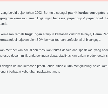
 yang berdiri sejak tahun 2002. Bermula sebagai
pabrik kardus corrugated 
aging
dan kemasan ramah lingkungan
bagasse
,
paper cup
&
paper bowl
. K
 anda.
,
kemasan ramah lingkungan
ataupun
kemasan custom
lainnya,
Gema Pa
emapack
dikerjakan oleh SDM berkualitas dan profesional di bidangnya.
 akan memberikan solusi dan masukan terkait desain dan spesifikasi yang a
roses desain milik anda sehingga dapat diaplikasikan dalam produk cetak 
lagi dengan urusan kemasan produk anda. Anda cukup menghubungi sales kami
nuhi berbagai kebutuhan packaging anda.