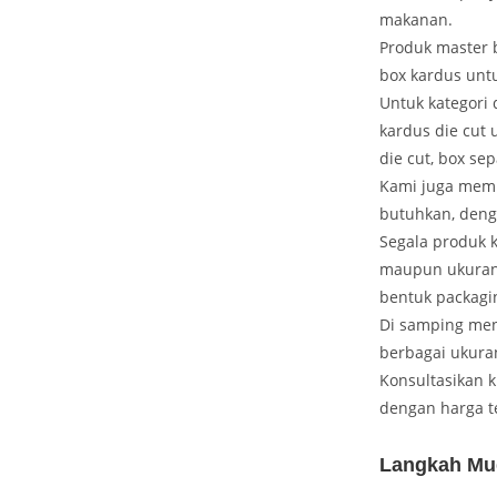
makanan.
Produk master 
box kardus unt
Untuk kategori 
kardus die cut 
die cut, box sep
Kami juga memp
butuhkan, deng
Segala produk k
maupun ukuran
bentuk packagi
Di samping men
berbagai ukura
Konsultasikan 
dengan harga t
Langkah Mu