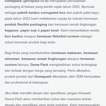
Gemapack
(
gemapack.co.id
) merupakan perusahaan
packaging di bekasi yang berdiri sejak tahun 2002. Bermula
sebagai
pabrik kardus corrugated box
dan pabrik palet kayu,
pada tahun 2022 kami melebarkan sayap ke industri kemasan
produk flexible packaging
dan kemasan ramah lingkungan
bagasse
,
paper cup
&
paper bowl
. Kami menyediakan aneka
box kardus
maupun
kemasan fleksibel custom
sebagai
solusi kemasan produk bagi anda.
Bagi Anda yang membutuhkan
kemasan makanan
,
kemasan
minuman
,
kemasan ramah lingkungan
ataupun
kemasan
custom
lainnya,
Gema Pack
menghadirkan solusi terlengkap
dan terbaik dengan harga yang bersaing. Perlu diketahui,
produk-produk dari
Gemapack
dikerjakan oleh SDM berkualitas
dan profesional di bidangnya.
Jika tidak memiliki desain dan spesifikasi, jangan khawatir.
Gema Pack akan memberikan solusi dan masukan terkait
desain dan spesifikasi yang anda inginkan. Kami menggunakan