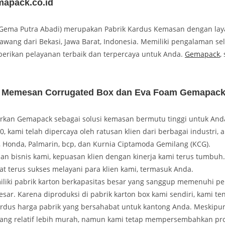
apack.co.id
ema Putra Abadi) merupakan Pabrik Kardus Kemasan dengan lay
awang dari Bekasi, Jawa Barat, Indonesia. Memiliki pengalaman se
erikan pelayanan terbaik dan terpercaya untuk Anda.
Gemapack
,
 Memesan Corrugated Box dan Eva Foam Gemapac
kan Gemapack sebagai solusi kemasan bermutu tinggi untuk Anda
0, kami telah dipercaya oleh ratusan klien dari berbagai industri, a
, Honda, Palmarin, bcp, dan Kurnia Ciptamoda Gemilang (KCG).
nan bisnis kami, kepuasan klien dengan kinerja kami terus tumbuh
t terus sukses melayani para klien kami, termasuk Anda.
iki pabrik karton berkapasitas besar yang sanggup memenuhi p
esar. Karena diproduksi di pabrik karton box kami sendiri, kami te
dus harga pabrik yang bersahabat untuk kantong Anda. Meskipu
ang relatif lebih murah, namun kami tetap mempersembahkan p