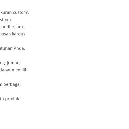
ukuran custom),
stom).
handler, box
emasan kardus
utuhan Anda,
ang, jumbo,
dapat memilih
am berbagai
tu produk