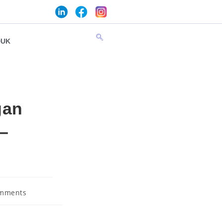
DUK
gan
 –
mments