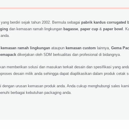
 yang berdiri sejak tahun 2002. Bermula sebagai
pabrik kardus corrugated 
aging
dan kemasan ramah lingkungan
bagasse
,
paper cup
&
paper bowl
. K
 anda.
,
kemasan ramah lingkungan
ataupun
kemasan custom
lainnya,
Gema Pa
emapack
dikerjakan oleh SDM berkualitas dan profesional di bidangnya.
 akan memberikan solusi dan masukan terkait desain dan spesifikasi yang a
roses desain milik anda sehingga dapat diaplikasikan dalam produk cetak 
lagi dengan urusan kemasan produk anda. Anda cukup menghubungi sales kami
nuhi berbagai kebutuhan packaging anda.