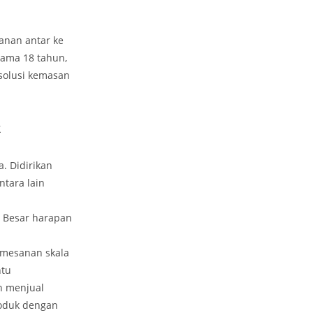
anan antar ke
lama 18 tahun,
 solusi kemasan
k
. Didirikan
ntara lain
. Besar harapan
emesanan skala
ntu
n menjual
roduk dengan