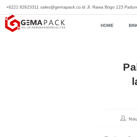
+6221 82623311
sales@gemapack.co.id
Jl. Rawa Bogo 123 Padur
HOME
BI
Pa
l
Nau