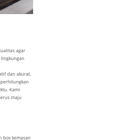
ualitas agar
 lingkungan
if dan akurat.
mperhitungkan
ktu. Kami
terus maju
an box kemasan