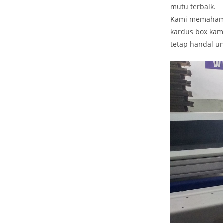
mutu terbaik.
Kami memahami b
kardus box kam
tetap handal u