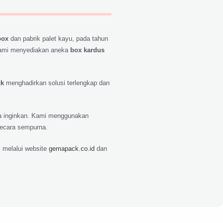
box
dan pabrik palet kayu, pada tahun
ami menyediakan aneka
box kardus
ck
menghadirkan solusi terlengkap dan
nda inginkan. Kami menggunakan
secara sempurna.
 melalui website
gemapack.co.id
dan