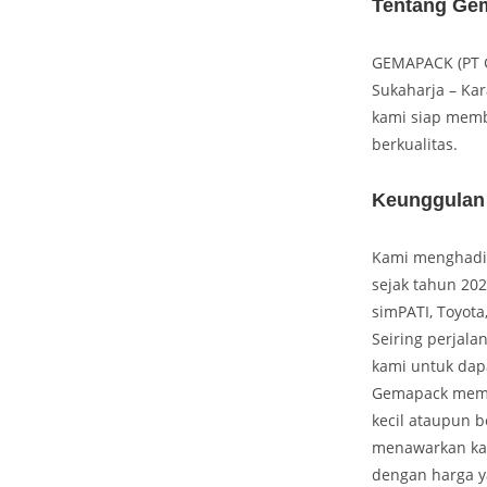
Tentang Gem
GEMAPACK (PT G
Sukaharja – Kar
kami siap memb
berkualitas.
Keunggulan
Kami menghadir
sejak tahun 202
simPATI, Toyota
Seiring perjala
kami untuk dapa
Gemapack memil
kecil ataupun b
menawarkan kar
dengan harga y