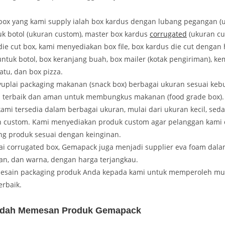
box yang kami supply ialah box kardus dengan lubang pegangan (
uk botol (ukuran custom), master box kardus
corrugated
(ukuran cu
die cut box, kami menyediakan box file, box kardus die cut dengan 
untuk botol, box keranjang buah, box mailer (kotak pengiriman), k
atu, dan box pizza.
uplai packaging makanan (snack box) berbagai ukuran sesuai keb
s terbaik dan aman untuk membungkus makanan (food grade box).
ami tersedia dalam berbagai ukuran, mulai dari ukuran kecil, sed
custom. Kami menyediakan produk custom agar pelanggan kami 
ng produk sesuai dengan keinginan.
ai corrugated box, Gemapack juga menjadi supplier eva foam dal
an, dan warna, dengan harga terjangkau.
desain packaging produk Anda kepada kami untuk memperoleh mu
erbaik.
dah Memesan Produk Gemapack