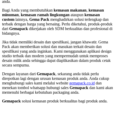
anda.
Bagi Anda yang membutuhkan
kemasan makanan
,
kemasan
minuman
,
kemasan ramah lingkungan
ataupun
kemasan
custom
lainnya,
Gema Pack
menghadirkan solusi terlengkap dan
terbaik dengan harga yang bersaing. Perlu diketahui, produk-produk
dari
Gemapack
dikerjakan oleh SDM berkualitas dan profesional di
bidangnya.
Jika tidak memiliki desain dan spesifikasi, jangan khawatir. Gema
Pack akan memberikan solusi dan masukan terkait desain dan
spesifikasi yang anda inginkan. Kami menggunakan aplikasi design
studio terbaik dan modern yang mempermudah untuk memproses
desain milik anda sehingga dapat diaplikasikan dalam produk cetak
secara sempurna.
Dengan layanan dari
Gemapack
, sekarang anda tidak perlu
direpotkan lagi dengan urusan kemasan produk anda. Anda cukup
menghubungi sales kami melalui website
gemapack.co.id
dan
menekan tombol whatsapp hubungi sales
Gemapack
dan kami akan
memenuhi berbagai kebutuhan packaging anda.
Gemapack
solusi kemasan produk berkualitas bagi produk anda.