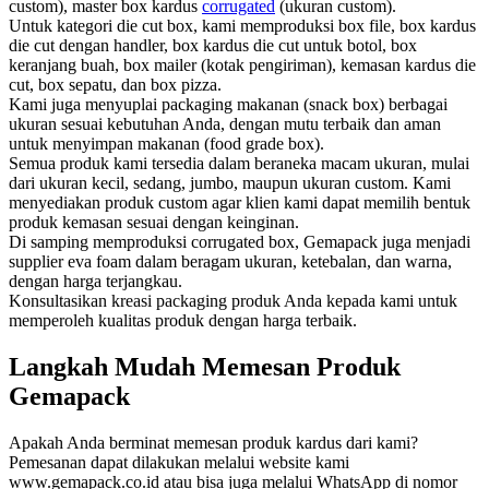
custom), master box kardus
corrugated
(ukuran custom).
Untuk kategori die cut box, kami memproduksi box file, box kardus
die cut dengan handler, box kardus die cut untuk botol, box
keranjang buah, box mailer (kotak pengiriman), kemasan kardus die
cut, box sepatu, dan box pizza.
Kami juga menyuplai packaging makanan (snack box) berbagai
ukuran sesuai kebutuhan Anda, dengan mutu terbaik dan aman
untuk menyimpan makanan (food grade box).
Semua produk kami tersedia dalam beraneka macam ukuran, mulai
dari ukuran kecil, sedang, jumbo, maupun ukuran custom. Kami
menyediakan produk custom agar klien kami dapat memilih bentuk
produk kemasan sesuai dengan keinginan.
Di samping memproduksi corrugated box, Gemapack juga menjadi
supplier eva foam dalam beragam ukuran, ketebalan, dan warna,
dengan harga terjangkau.
Konsultasikan kreasi packaging produk Anda kepada kami untuk
memperoleh kualitas produk dengan harga terbaik.
Langkah Mudah Memesan Produk
Gemapack
Apakah Anda berminat memesan produk kardus dari kami?
Pemesanan dapat dilakukan melalui website kami
www.gemapack.co.id atau bisa juga melalui WhatsApp di nomor