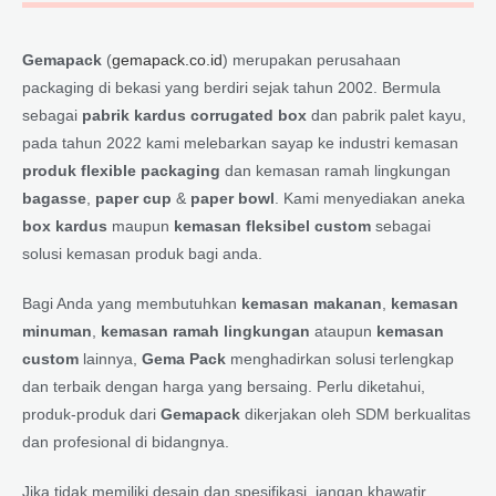
Gemapack
(
gemapack.co.id
) merupakan perusahaan
packaging di bekasi yang berdiri sejak tahun 2002. Bermula
sebagai
pabrik kardus corrugated box
dan pabrik palet kayu,
pada tahun 2022 kami melebarkan sayap ke industri kemasan
produk flexible packaging
dan kemasan ramah lingkungan
bagasse
,
paper cup
&
paper bowl
. Kami menyediakan aneka
box kardus
maupun
kemasan fleksibel custom
sebagai
solusi kemasan produk bagi anda.
Bagi Anda yang membutuhkan
kemasan makanan
,
kemasan
minuman
,
kemasan ramah lingkungan
ataupun
kemasan
custom
lainnya,
Gema Pack
menghadirkan solusi terlengkap
dan terbaik dengan harga yang bersaing. Perlu diketahui,
produk-produk dari
Gemapack
dikerjakan oleh SDM berkualitas
dan profesional di bidangnya.
Jika tidak memiliki desain dan spesifikasi, jangan khawatir.