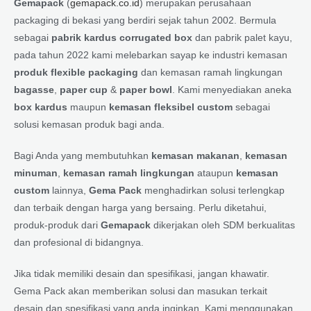
Gemapack
(
gemapack.co.id
) merupakan perusahaan
packaging di bekasi yang berdiri sejak tahun 2002. Bermula
sebagai
pabrik kardus corrugated box
dan pabrik palet kayu,
pada tahun 2022 kami melebarkan sayap ke industri kemasan
produk flexible packaging
dan kemasan ramah lingkungan
bagasse
,
paper cup
&
paper bowl
. Kami menyediakan aneka
box kardus
maupun
kemasan fleksibel custom
sebagai
solusi kemasan produk bagi anda.
Bagi Anda yang membutuhkan
kemasan makanan
,
kemasan
minuman
,
kemasan ramah lingkungan
ataupun
kemasan
custom
lainnya,
Gema Pack
menghadirkan solusi terlengkap
dan terbaik dengan harga yang bersaing. Perlu diketahui,
produk-produk dari
Gemapack
dikerjakan oleh SDM berkualitas
dan profesional di bidangnya.
Jika tidak memiliki desain dan spesifikasi, jangan khawatir.
Gema Pack akan memberikan solusi dan masukan terkait
desain dan spesifikasi yang anda inginkan. Kami menggunakan