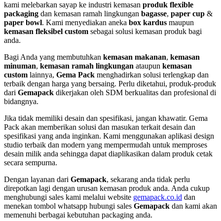
kami melebarkan sayap ke industri kemasan
produk flexible
packaging
dan kemasan ramah lingkungan
bagasse
,
paper cup
&
paper bowl
. Kami menyediakan aneka
box kardus
maupun
kemasan fleksibel custom
sebagai solusi kemasan produk bagi
anda.
Bagi Anda yang membutuhkan
kemasan makanan
,
kemasan
minuman
,
kemasan ramah lingkungan
ataupun
kemasan
custom
lainnya,
Gema Pack
menghadirkan solusi terlengkap dan
terbaik dengan harga yang bersaing. Perlu diketahui, produk-produk
dari
Gemapack
dikerjakan oleh SDM berkualitas dan profesional di
bidangnya.
Jika tidak memiliki desain dan spesifikasi, jangan khawatir. Gema
Pack akan memberikan solusi dan masukan terkait desain dan
spesifikasi yang anda inginkan. Kami menggunakan aplikasi design
studio terbaik dan modern yang mempermudah untuk memproses
desain milik anda sehingga dapat diaplikasikan dalam produk cetak
secara sempurna.
Dengan layanan dari
Gemapack
, sekarang anda tidak perlu
direpotkan lagi dengan urusan kemasan produk anda. Anda cukup
menghubungi sales kami melalui website
gemapack.co.id
dan
menekan tombol whatsapp hubungi sales
Gemapack
dan kami akan
memenuhi berbagai kebutuhan packaging anda.