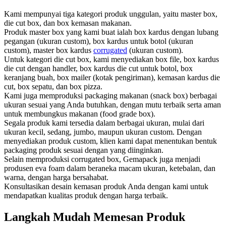
Kami mempunyai tiga kategori produk unggulan, yaitu master box,
die cut box, dan box kemasan makanan.
Produk master box yang kami buat ialah box kardus dengan lubang
pegangan (ukuran custom), box kardus untuk botol (ukuran
custom), master box kardus
corrugated
(ukuran custom).
Untuk kategori die cut box, kami menyediakan box file, box kardus
die cut dengan handler, box kardus die cut untuk botol, box
keranjang buah, box mailer (kotak pengiriman), kemasan kardus die
cut, box sepatu, dan box pizza.
Kami juga memproduksi packaging makanan (snack box) berbagai
ukuran sesuai yang Anda butuhkan, dengan mutu terbaik serta aman
untuk membungkus makanan (food grade box).
Segala produk kami tersedia dalam berbagai ukuran, mulai dari
ukuran kecil, sedang, jumbo, maupun ukuran custom. Dengan
menyediakan produk custom, klien kami dapat menentukan bentuk
packaging produk sesuai dengan yang diinginkan.
Selain memproduksi corrugated box, Gemapack juga menjadi
produsen eva foam dalam beraneka macam ukuran, ketebalan, dan
warna, dengan harga bersahabat.
Konsultasikan desain kemasan produk Anda dengan kami untuk
mendapatkan kualitas produk dengan harga terbaik.
Langkah Mudah Memesan Produk