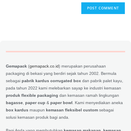
Gemapack
(
gemapack.co.id
) merupakan perusahaan
packaging di bekasi yang berdiri sejak tahun 2002. Bermula
sebagai
pabrik kardus corrugated box
dan pabrik palet kayu,
pada tahun 2022 kami melebarkan sayap ke industri kemasan
produk flexible packaging
dan kemasan ramah lingkungan
bagasse
,
paper cup
&
paper bowl
. Kami menyediakan aneka
box kardus
maupun
kemasan fleksibel custom
sebagai
solusi kemasan produk bagi anda.
Bagi Anda yang membutuhkan
kemasan makanan
,
kemasan