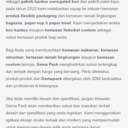
sebagai
pabrik kardus corrugated box
dan pabrik palet kayu,
pada tahun 2022 kami melebarkan sayap ke industri kemasan
produk flexible packaging
dan kemasan ramah lingkungan
bagasse
,
paper cup
&
paper bowl
. Kami menyediakan aneka
box kardus
maupun
kemasan fleksibel custom
sebagai
solusi kemasan produk bagi anda.
Bagi Anda yang membutuhkan
kemasan makanan
,
kemasan
minuman
,
kemasan ramah lingkungan
ataupun
kemasan
custom
lainnya,
Gema Pack
menghadirkan solusi terlengkap
dan terbaik dengan harga yang bersaing. Perlu diketahui,
produk-produk dari
Gemapack
dikerjakan oleh SDM berkualitas
dan profesional di bidangnya.
Jika tidak memiliki desain dan spesifikasi, jangan khawatir.
Gema Pack akan memberikan solusi dan masukan terkait
desain dan spesifikasi yang anda inginkan. Kami menggunakan
aplikasi design studio terbaik dan modern yang mempermudah
untuk memproses desain milik anda sehingga dapat