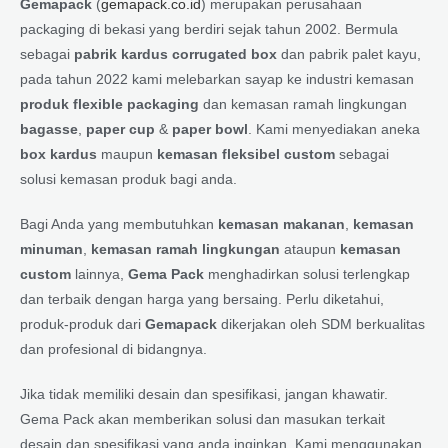
Gemapack
(
gemapack.co.id
) merupakan perusahaan
packaging di bekasi yang berdiri sejak tahun 2002. Bermula
sebagai
pabrik kardus corrugated box
dan pabrik palet kayu,
pada tahun 2022 kami melebarkan sayap ke industri kemasan
produk flexible packaging
dan kemasan ramah lingkungan
bagasse
,
paper cup
&
paper bowl
. Kami menyediakan aneka
box kardus
maupun
kemasan fleksibel custom
sebagai
solusi kemasan produk bagi anda.
Bagi Anda yang membutuhkan
kemasan makanan
,
kemasan
minuman
,
kemasan ramah lingkungan
ataupun
kemasan
custom
lainnya,
Gema Pack
menghadirkan solusi terlengkap
dan terbaik dengan harga yang bersaing. Perlu diketahui,
produk-produk dari
Gemapack
dikerjakan oleh SDM berkualitas
dan profesional di bidangnya.
Jika tidak memiliki desain dan spesifikasi, jangan khawatir.
Gema Pack akan memberikan solusi dan masukan terkait
desain dan spesifikasi yang anda inginkan. Kami menggunakan