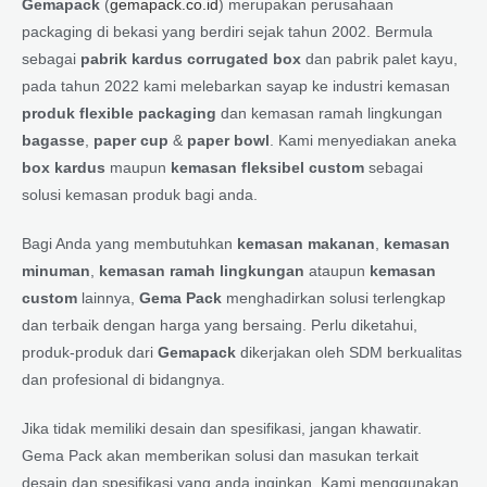
Gemapack
(
gemapack.co.id
) merupakan perusahaan
packaging di bekasi yang berdiri sejak tahun 2002. Bermula
sebagai
pabrik kardus corrugated box
dan pabrik palet kayu,
pada tahun 2022 kami melebarkan sayap ke industri kemasan
produk flexible packaging
dan kemasan ramah lingkungan
bagasse
,
paper cup
&
paper bowl
. Kami menyediakan aneka
box kardus
maupun
kemasan fleksibel custom
sebagai
solusi kemasan produk bagi anda.
Bagi Anda yang membutuhkan
kemasan makanan
,
kemasan
minuman
,
kemasan ramah lingkungan
ataupun
kemasan
custom
lainnya,
Gema Pack
menghadirkan solusi terlengkap
dan terbaik dengan harga yang bersaing. Perlu diketahui,
produk-produk dari
Gemapack
dikerjakan oleh SDM berkualitas
dan profesional di bidangnya.
Jika tidak memiliki desain dan spesifikasi, jangan khawatir.
Gema Pack akan memberikan solusi dan masukan terkait
desain dan spesifikasi yang anda inginkan. Kami menggunakan