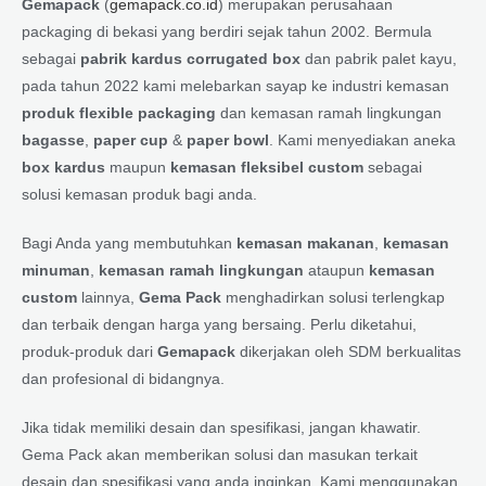
Gemapack
(
gemapack.co.id
) merupakan perusahaan
packaging di bekasi yang berdiri sejak tahun 2002. Bermula
sebagai
pabrik kardus corrugated box
dan pabrik palet kayu,
pada tahun 2022 kami melebarkan sayap ke industri kemasan
produk flexible packaging
dan kemasan ramah lingkungan
bagasse
,
paper cup
&
paper bowl
. Kami menyediakan aneka
box kardus
maupun
kemasan fleksibel custom
sebagai
solusi kemasan produk bagi anda.
Bagi Anda yang membutuhkan
kemasan makanan
,
kemasan
minuman
,
kemasan ramah lingkungan
ataupun
kemasan
custom
lainnya,
Gema Pack
menghadirkan solusi terlengkap
dan terbaik dengan harga yang bersaing. Perlu diketahui,
produk-produk dari
Gemapack
dikerjakan oleh SDM berkualitas
dan profesional di bidangnya.
Jika tidak memiliki desain dan spesifikasi, jangan khawatir.
Gema Pack akan memberikan solusi dan masukan terkait
desain dan spesifikasi yang anda inginkan. Kami menggunakan