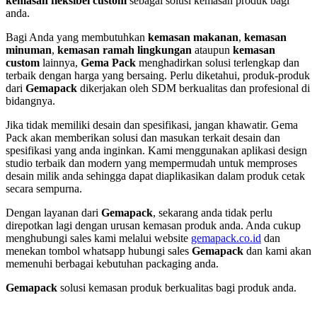
kemasan fleksibel custom
sebagai solusi kemasan produk bagi
anda.
Bagi Anda yang membutuhkan
kemasan makanan
,
kemasan
minuman
,
kemasan ramah lingkungan
ataupun
kemasan
custom
lainnya,
Gema Pack
menghadirkan solusi terlengkap dan
terbaik dengan harga yang bersaing. Perlu diketahui, produk-produk
dari
Gemapack
dikerjakan oleh SDM berkualitas dan profesional di
bidangnya.
Jika tidak memiliki desain dan spesifikasi, jangan khawatir. Gema
Pack akan memberikan solusi dan masukan terkait desain dan
spesifikasi yang anda inginkan. Kami menggunakan aplikasi design
studio terbaik dan modern yang mempermudah untuk memproses
desain milik anda sehingga dapat diaplikasikan dalam produk cetak
secara sempurna.
Dengan layanan dari
Gemapack
, sekarang anda tidak perlu
direpotkan lagi dengan urusan kemasan produk anda. Anda cukup
menghubungi sales kami melalui website
gemapack.co.id
dan
menekan tombol whatsapp hubungi sales
Gemapack
dan kami akan
memenuhi berbagai kebutuhan packaging anda.
Gemapack
solusi kemasan produk berkualitas bagi produk anda.