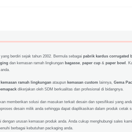
 yang berdiri sejak tahun 2002. Bermula sebagai
pabrik kardus corrugated 
aging
dan kemasan ramah lingkungan
bagasse
,
paper cup
&
paper bowl
. K
 anda.
,
kemasan ramah lingkungan
ataupun
kemasan custom
lainnya,
Gema Pa
emapack
dikerjakan oleh SDM berkualitas dan profesional di bidangnya.
 akan memberikan solusi dan masukan terkait desain dan spesifikasi yang a
roses desain milik anda sehingga dapat diaplikasikan dalam produk cetak 
lagi dengan urusan kemasan produk anda. Anda cukup menghubungi sales kami
nuhi berbagai kebutuhan packaging anda.