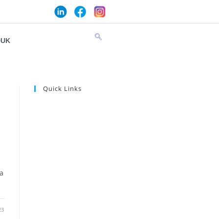
DUK
Quick Links
a
23