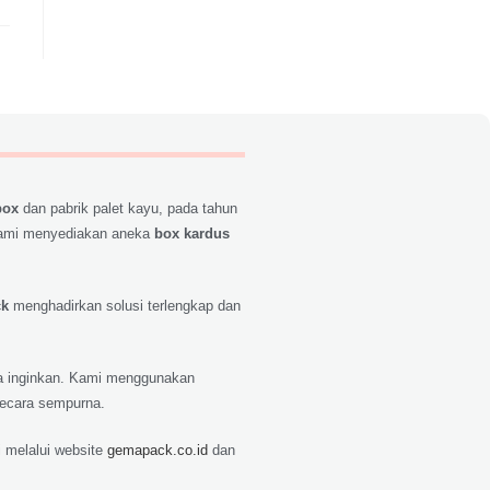
box
dan pabrik palet kayu, pada tahun
ami menyediakan aneka
box kardus
ck
menghadirkan solusi terlengkap dan
nda inginkan. Kami menggunakan
secara sempurna.
 melalui website
gemapack.co.id
dan