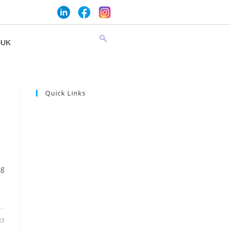
DUK
Quick Links
ng
23