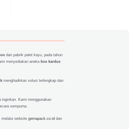
box
dan pabrik palet kayu, pada tahun
ami menyediakan aneka
box kardus
ck
menghadirkan solusi terlengkap dan
nda inginkan. Kami menggunakan
secara sempurna.
 melalui website
gemapack.co.id
dan