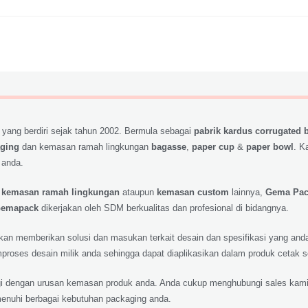
 yang berdiri sejak tahun 2002. Bermula sebagai
pabrik kardus corrugated 
aging
dan kemasan ramah lingkungan
bagasse
,
paper cup
&
paper bowl
. K
 anda.
,
kemasan ramah lingkungan
ataupun
kemasan custom
lainnya,
Gema Pa
emapack
dikerjakan oleh SDM berkualitas dan profesional di bidangnya.
 akan memberikan solusi dan masukan terkait desain dan spesifikasi yang a
roses desain milik anda sehingga dapat diaplikasikan dalam produk cetak 
lagi dengan urusan kemasan produk anda. Anda cukup menghubungi sales kami
nuhi berbagai kebutuhan packaging anda.