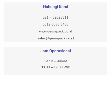
Hubungi Kami
021 – 82623311
0812 6836 3458
www.gemapack.co.id
sales@gemapack.co.id
Jam Operasional
Senin – Jumat
08.30 – 17.00 WIB
Sabtu, Minggu, Tanggal Merah Tutup.
Customer Service tetap online bisa menerima pesan 1×24 Jam.
Copyright © 2026 – gemapack | Powered by PT. Gema Putra