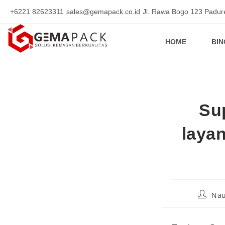
+6221 82623311
sales@gemapack.co.id
Jl. Rawa Bogo 123 Padur
HOME
BI
Su
layan
Nau