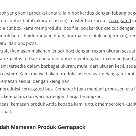
box yang kami produksi antara lain box kardus dengan lubang pe
rdus untuk botol (ukuran custom), master box kardus
corrugated
(u
die cut box, kami memproduksi box file, box kardus die cut dengan
untuk botol, box keranjang buah, box mailer (kotak pengiriman), k
atu, dan box pizza.
uplai kemasan makanan (snack box) dengan ragam ukuran sesuai
an kualitas terbaik dan aman untuk membungkus makanan (food g
ami tersedia dalam berbagai ukuran, mulai dari ukuran kecil, sed
custom. Kami menyediakan produk custom agar pelanggan kami 
kemasan sesuai dengan keinginan.
produksi corrugated box, Gemapack juga menjadi produsen eva 
, ketebalan, dan warna, dengan harga terjangkau.
kreasi kemasan produk Anda kepada kami untuk memperoleh kuali
erbaik.
dah Memesan Produk Gemapack