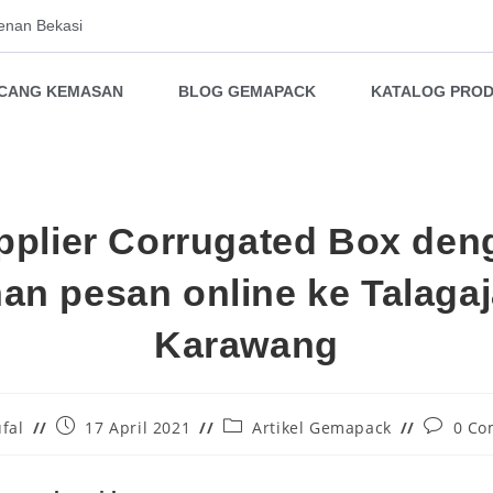
enan Bekasi
NCANG KEMASAN
BLOG GEMAPACK
KATALOG PRO
pplier Corrugated Box den
an pesan online ke Talaga
Karawang
fal
17 April 2021
Artikel Gemapack
0 Co