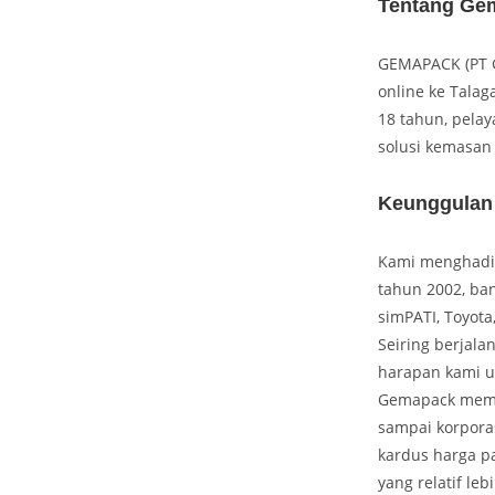
Tentang Gem
GEMAPACK (PT G
online ke Talag
18 tahun, pelay
solusi kemasan 
Keunggulan
Kami menghadir
tahun 2002, ban
simPATI, Toyota
Seiring berjala
harapan kami u
Gemapack memil
sampai korporas
kardus harga p
yang relatif l