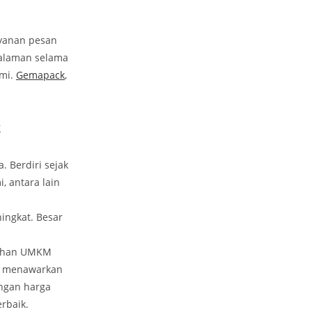
yanan pesan
ngalaman selama
ami.
Gemapack
,
k
 Berdiri sejak
, antara lain
ingkat. Besar
tuhan UMKM
tu menawarkan
ngan harga
rbaik.