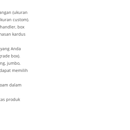
gangan (ukuran
kuran custom).
 handler, box
emasan kardus
 yang Anda
rade box).
ang, jumbo,
dapat memilih
foam dalam
tas produk