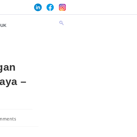
DUK
gan
jaya –
mments