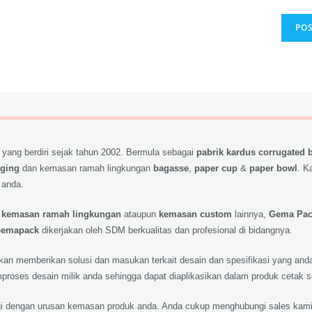
 yang berdiri sejak tahun 2002. Bermula sebagai
pabrik kardus corrugated 
aging
dan kemasan ramah lingkungan
bagasse
,
paper cup
&
paper bowl
. K
 anda.
,
kemasan ramah lingkungan
ataupun
kemasan custom
lainnya,
Gema Pa
emapack
dikerjakan oleh SDM berkualitas dan profesional di bidangnya.
 akan memberikan solusi dan masukan terkait desain dan spesifikasi yang a
roses desain milik anda sehingga dapat diaplikasikan dalam produk cetak 
lagi dengan urusan kemasan produk anda. Anda cukup menghubungi sales kami