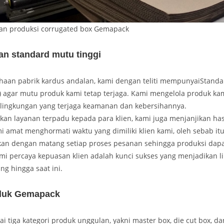
an produksi corrugated box Gemapack
an standard mutu tinggi
haan pabrik kardus andalan, kami dengan teliti mempunyaiStanda
 agar mutu produk kami tetap terjaga. Kami mengelola produk kam
 lingkungan yang terjaga keamanan dan kebersihannya.
an layanan terpadu kepada para klien, kami juga menjanjikan has
mi amat menghormati waktu yang dimiliki klien kami, oleh sebab itu
n dengan matang setiap proses pesanan sehingga produksi dapa
mi percaya kepuasan klien adalah kunci sukses yang menjadikan l
g hingga saat ini.
duk Gemapack
 tiga kategori produk unggulan, yakni master box, die cut box, d