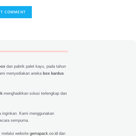
box
dan pabrik palet kayu, pada tahun
ami menyediakan aneka
box kardus
ck
menghadirkan solusi terlengkap dan
nda inginkan. Kami menggunakan
secara sempurna.
 melalui website
gemapack.co.id
dan