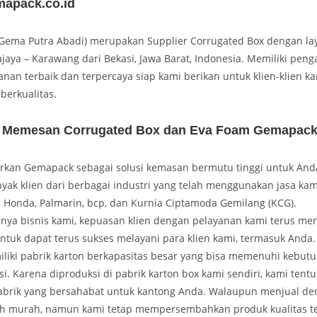
apack.co.id
ema Putra Abadi) merupakan Supplier Corrugated Box dengan la
ajaya – Karawang dari Bekasi, Jawa Barat, Indonesia. Memiliki pe
anan terbaik dan terpercaya siap kami berikan untuk klien-klien k
berkualitas.
 Memesan Corrugated Box dan Eva Foam Gemapac
kan Gemapack sebagai solusi kemasan bermutu tinggi untuk Anda.
yak klien dari berbagai industri yang telah menggunakan jasa kami
, Honda, Palmarin, bcp, dan Kurnia Ciptamoda Gemilang (KCG).
nnya bisnis kami, kepuasan klien dengan pelayanan kami terus men
ntuk dapat terus sukses melayani para klien kami, termasuk Anda.
iki pabrik karton berkapasitas besar yang bisa memenuhi kebu
i. Karena diproduksi di pabrik karton box kami sendiri, kami ten
abrik yang bersahabat untuk kantong Anda. Walaupun menjual de
ebih murah, namun kami tetap mempersembahkan produk kualitas te