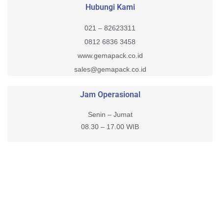
Hubungi Kami
021 – 82623311
0812 6836 3458
www.gemapack.co.id
sales@gemapack.co.id
Jam Operasional
Senin – Jumat
08.30 – 17.00 WIB
Sabtu, Minggu, Tanggal Merah Tutup.
Customer Service tetap online bisa menerima pesan 1×24 Jam.
Copyright © 2026 – gemapack | Powered by PT. Gema Putra