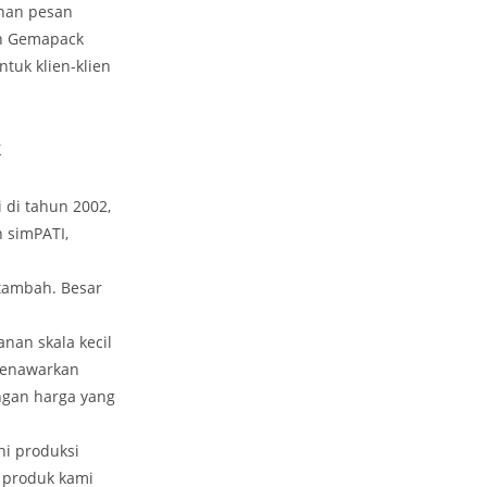
nan pesan
un Gemapack
tuk klien-klien
k
 di tahun 2002,
n simPATI,
rtambah. Besar
an skala kecil
 menawarkan
ngan harga yang
ni produksi
 produk kami