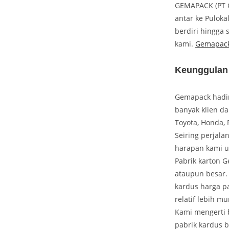
GEMAPACK (PT G
antar ke Puloka
berdiri hingga 
kami.
Gemapac
Keunggulan
Gemapack hadir 
banyak klien da
Toyota, Honda, 
Seiring perjal
harapan kami u
Pabrik karton 
ataupun besar. 
kardus harga p
relatif lebih 
Kami mengerti b
pabrik kardus 