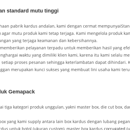
an standard mutu tinggi
haan pabrik kardus andalan, kami dengan cermat mempunyaiStan
 agar mutu produk kami tetap terjaga. Kami mengelola produk kam
kungan yang terjaga keamanan dan kebersihannya.
memberikan pelayanan terpadu untuk memberikan hasil yang efekt
ghargai waktu yang dimiliki klien kami, karena itu kami selalu m
setiap proses pesanan sehingga keterlambatan dapat dihindari. 
ggan merupakan kunci sukses yang membuat lini usaha kami ter
duk Gemapack
 tiga kategori produk unggulan, yakni master box, die cut box, d
box yang kami supply antara lain box kardus dengan lubang pega
rdus untuk botol (ukuran custom), master box kardus
corrugated
(u