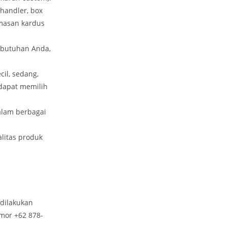
 handler, box
emasan kardus
ebutuhan Anda,
il, sedang,
dapat memilih
alam berbagai
litas produk
dilakukan
mor +62 878-