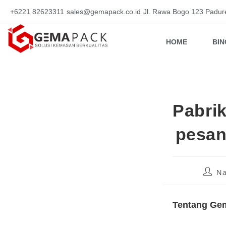
+6221 82623311
sales@gemapack.co.id
Jl. Rawa Bogo 123 Padur
HOME
BI
Pabri
pesan
Na
Tentang Gem