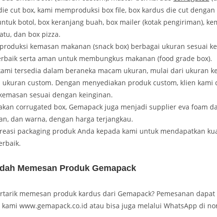
die cut box, kami memproduksi box file, box kardus die cut dengan
untuk botol, box keranjang buah, box mailer (kotak pengiriman), k
atu, dan box pizza.
roduksi kemasan makanan (snack box) berbagai ukuran sesuai k
rbaik serta aman untuk membungkus makanan (food grade box).
kami tersedia dalam beraneka macam ukuran, mulai dari ukuran kec
ukuran custom. Dengan menyediakan produk custom, klien kami 
kemasan sesuai dengan keinginan.
akan corrugated box, Gemapack juga menjadi supplier eva foam d
an, dan warna, dengan harga terjangkau.
kreasi packaging produk Anda kepada kami untuk mendapatkan kua
erbaik.
dah Memesan Produk Gemapack
rtarik memesan produk kardus dari Gemapack? Pemesanan dapat 
e kami www.gemapack.co.id atau bisa juga melalui WhatsApp di no