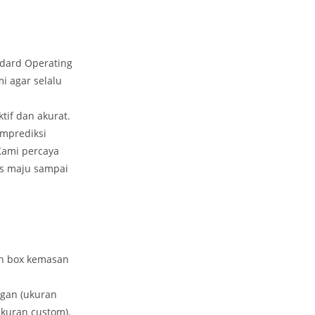
dard Operating
i agar selalu
if dan akurat.
emprediksi
Kami percaya
us maju sampai
an box kemasan
ngan (ukuran
kuran custom).