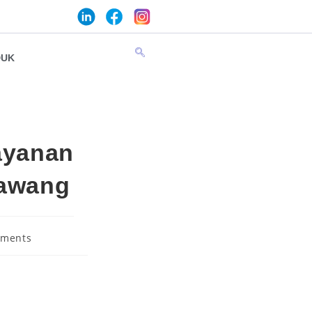
DUK
ayanan
rawang
mments