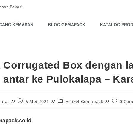
enan Bekasi
NCANG KEMASAN
BLOG GEMAPACK
KATALOG PRO
k Corrugated Box dengan l
 antar ke Pulokalapa – Ka
ufal
6 Mei 2021
Artikel Gemapack
0 Co
apack.co.id