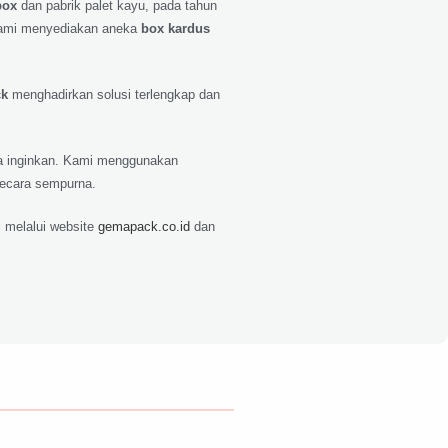
box
dan pabrik palet kayu, pada tahun
ami menyediakan aneka
box kardus
ck
menghadirkan solusi terlengkap dan
nda inginkan. Kami menggunakan
secara sempurna.
 melalui website
gemapack.co.id
dan