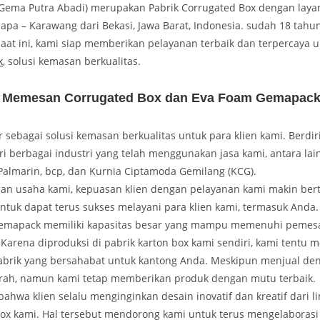
ema Putra Abadi) merupakan Pabrik Corrugated Box dengan laya
lapa – Karawang dari Bekasi, Jawa Barat, Indonesia. sudah 18 tah
saat ini, kami siap memberikan pelayanan terbaik dan terpercaya un
k
, solusi kemasan berkualitas.
 Memesan Corrugated Box dan Eva Foam Gemapac
sebagai solusi kemasan berkualitas untuk para klien kami. Berdiri
ri berbagai industri yang telah menggunakan jasa kami, antara lai
Palmarin, bcp, dan Kurnia Ciptamoda Gemilang (KCG).
anan usaha kami, kepuasan klien dengan pelayanan kami makin be
ntuk dapat terus sukses melayani para klien kami, termasuk Anda.
Gemapack memiliki kapasitas besar yang mampu memenuhi pemesan
Karena diproduksi di pabrik karton box kami sendiri, kami tentu
abrik yang bersahabat untuk kantong Anda. Meskipun menjual de
murah, namun kami tetap memberikan produk dengan mutu terbaik.
ahwa klien selalu menginginkan desain inovatif dan kreatif dari li
box kami. Hal tersebut mendorong kami untuk terus mengelaborasi