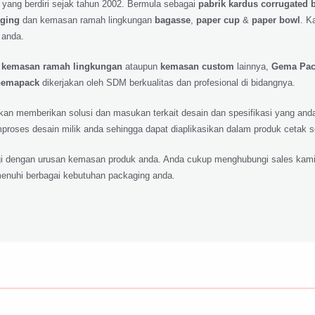
 yang berdiri sejak tahun 2002. Bermula sebagai
pabrik kardus corrugated 
aging
dan kemasan ramah lingkungan
bagasse
,
paper cup
&
paper bowl
. K
 anda.
,
kemasan ramah lingkungan
ataupun
kemasan custom
lainnya,
Gema Pa
emapack
dikerjakan oleh SDM berkualitas dan profesional di bidangnya.
 akan memberikan solusi dan masukan terkait desain dan spesifikasi yang a
roses desain milik anda sehingga dapat diaplikasikan dalam produk cetak 
lagi dengan urusan kemasan produk anda. Anda cukup menghubungi sales kami
nuhi berbagai kebutuhan packaging anda.