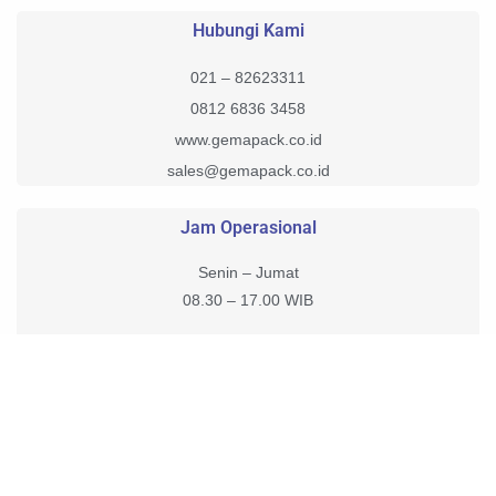
Hubungi Kami
021 – 82623311
0812 6836 3458
www.gemapack.co.id
sales@gemapack.co.id
Jam Operasional
Senin – Jumat
08.30 – 17.00 WIB
Sabtu, Minggu, Tanggal Merah Tutup.
Customer Service tetap online bisa menerima pesan 1×24 Jam.
Copyright © 2026 – gemapack | Powered by PT. Gema Putra