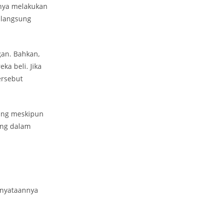
anya melakukan
 langsung
gan. Bahkan,
a beli. Jika
ersebut
aing meskipun
ting dalam
enyataannya