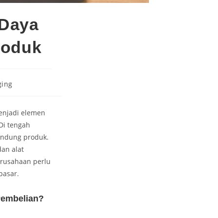
 Daya
roduk
ging
njadi elemen
Di tengah
lindung produk.
dan alat
rusahaan perlu
pasar.
Pembelian?