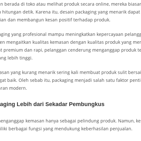
n berada di toko atau melihat produk secara online, mereka bias
 hitungan detik. Karena itu, desain packaging yang menarik dapat
ian dan membangun kesan positif terhadap produk.
ckaging yang profesional mampu meningkatkan kepercayaan pelang
n mengaitkan kualitas kemasan dengan kualitas produk yang merek
at premium dan rapi, pelanggan cenderung menganggap produk t
ang lebih tinggi.
emasan yang kurang menarik sering kali membuat produk sulit bers
gat baik. Oleh sebab itu, packaging menjadi salah satu faktor pen
aran modern.
aging Lebih dari Sekadar Pembungkus
menganggap kemasan hanya sebagai pelindung produk. Namun, k
liki berbagai fungsi yang mendukung keberhasilan penjualan.