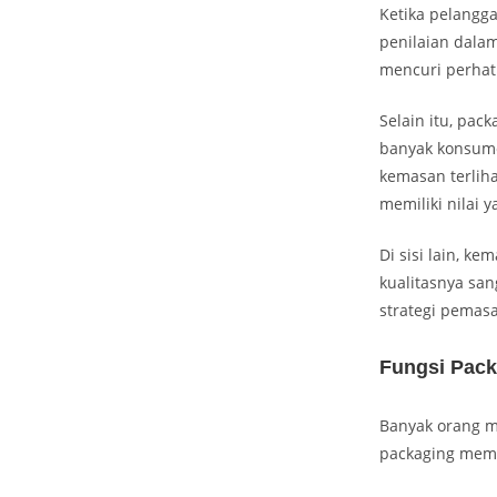
Ketika pelangga
penilaian dalam
mencuri perhat
Selain itu, pa
banyak konsume
kemasan terlih
memiliki nilai y
Di sisi lain, k
kualitasnya san
strategi pemas
Fungsi Pack
Banyak orang 
packaging memi