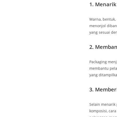
1. Menarik
Warna, bentuk,
menonjol diban
yang sesuai de
2. Memban
Packaging menja
membantu pelan
yang ditampilk
3. Member
Selain menarik 
komposisi, car