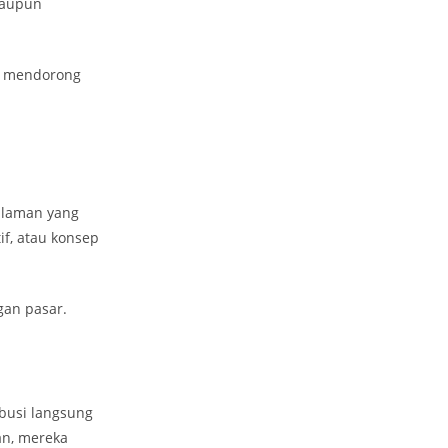
maupun
n mendorong
alaman yang
if, atau konsep
gan pasar.
ibusi langsung
an, mereka