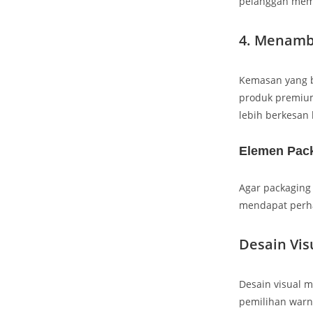
pelanggan memb
4. Menamb
Kemasan yang b
produk premiu
lebih berkesan
Elemen Pac
Agar packaging 
mendapat perha
Desain Vis
Desain visual m
pemilihan warna,