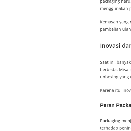
packaging har
menggunakan p
Kemasan yang 
pembelian ulan
Inovasi da
Saat ini, bany
berbeda. Misaln
unboxing yang 
Karena itu, in
Peran Packa
Packaging menj
terhadap penin