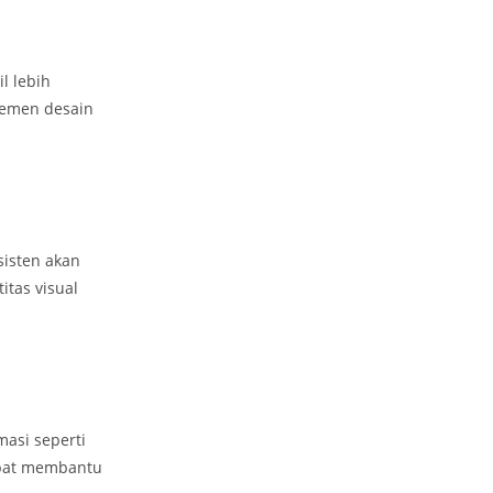
l lebih
lemen desain
sisten akan
tas visual
masi seperti
apat membantu