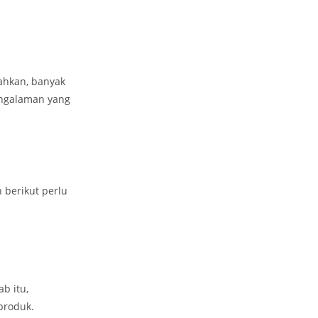
ahkan, banyak
engalaman yang
 berikut perlu
b itu,
 produk.