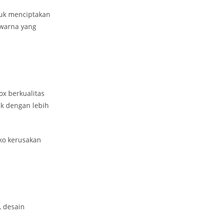
uk menciptakan
warna yang
x berkualitas
uk dengan lebih
ko kerusakan
 desain