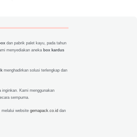
box
dan pabrik palet kayu, pada tahun
ami menyediakan aneka
box kardus
ck
menghadirkan solusi terlengkap dan
nda inginkan. Kami menggunakan
secara sempurna.
 melalui website
gemapack.co.id
dan