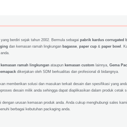
 yang berdiri sejak tahun 2002. Bermula sebagai
pabrik kardus corrugated 
aging
dan kemasan ramah lingkungan
bagasse
,
paper cup
&
paper bowl
. K
 anda.
,
kemasan ramah lingkungan
ataupun
kemasan custom
lainnya,
Gema Pa
emapack
dikerjakan oleh SDM berkualitas dan profesional di bidangnya.
 akan memberikan solusi dan masukan terkait desain dan spesifikasi yang a
roses desain milik anda sehingga dapat diaplikasikan dalam produk cetak 
lagi dengan urusan kemasan produk anda. Anda cukup menghubungi sales kami
nuhi berbagai kebutuhan packaging anda.