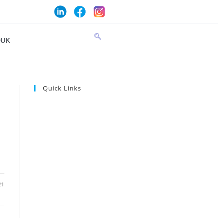
DUK
Quick Links
21